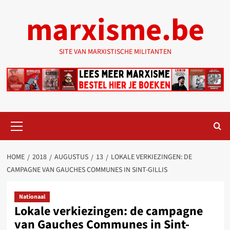
Ga
marxisme.be
naar
de
inhoud
SITE VAN MARXISTISCHE MILITANTEN
Primair
menu
HOME
2018
AUGUSTUS
13
LOKALE VERKIEZINGEN: DE
CAMPAGNE VAN GAUCHES COMMUNES IN SINT-GILLIS
Nationaal
Lokale verkiezingen: de campagne
van Gauches Communes in Sint-