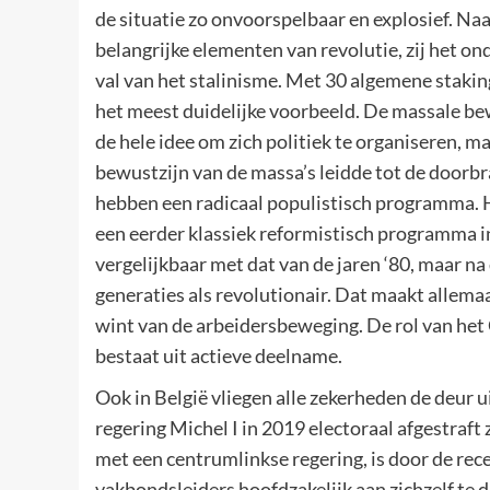
de situatie zo onvoorspelbaar en explosief. N
belangrijke elementen van revolutie, zij het o
val van het stalinisme. Met 30 algemene stakin
het meest duidelijke voorbeeld. De massale be
de hele idee om zich politiek te organiseren, m
bewustzijn van de massa’s leidde tot de doorb
hebben een radicaal populistisch programma. Hi
een eerder klassiek reformistisch programma in
vergelijkbaar met dat van de jaren ‘80, maar n
generaties als revolutionair. Dat maakt allema
wint van de arbeidersbeweging. De rol van het
bestaat uit actieve deelname.
Ook in België vliegen alle zekerheden de deur u
regering Michel I in 2019 electoraal afgestraft
met een centrumlinkse regering, is door de re
vakbondsleiders hoofdzakelijk aan zichzelf te d