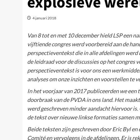
explosieve were
4 januari 2018
Van 8 tot en met 10 december hield LSP een nat
vijftiende congres werd voorbereid aan de han
perspectieventekst die in alle afdelingen werd
de leidraad voor de discussies op het congres 
perspectieventekst is voor ons een werkmiddel
analyses om onze inzichten en voorstellen te ve
In het voorjaar van 2017 publiceerden we een t
doorbraak van de PVDA in ons land. Het maakt d
werd geschreven minder aandacht hiervoor is. O
de tekst over nieuwe linkse formaties samen m
Beide teksten zijn geschreven door Eric Byl en
Comité en vervolgens in de afdelingen. Er is r