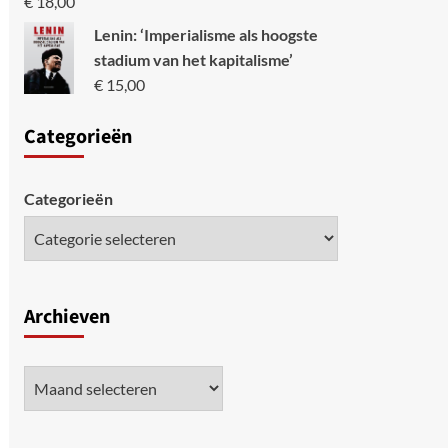
€
18,00
Lenin: ‘Imperialisme als hoogste
stadium van het kapitalisme’
€
15,00
Categori
eën
Categorieën
Archieven