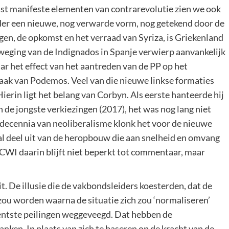
aast manifeste elementen van contrarevolutie zien we ook
nder een nieuwe, nog verwarde vorm, nog getekend door de
gen, de opkomst en het verraad van Syriza, is Griekenland
weging van de Indignados in Spanje verwierp aanvankelijk
aar het effect van het aantreden van de PP op het
raak van Podemos. Veel van die nieuwe linkse formaties
erin ligt het belang van Corbyn. Als eerste hanteerde hij
 de jongste verkiezingen (2017), het was nog lang niet
a decennia van neoliberalisme klonk het voor de nieuwe
al deel uit van de heropbouw die aan snelheid en omvang
 CWI daarin blijft niet beperkt tot commentaar, maar
it. De illusie die de vakbondsleiders koesterden, dat de
 zou worden waarna de situatie zich zou ‘normaliseren’
centste peilingen weggeveegd. Dat hebben de
anken. In plaats van zich te baseren op de kracht van de