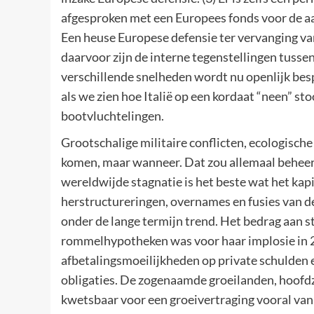
afgesproken met een Europees fonds voor de a
Een heuse Europese defensie ter vervanging va
daarvoor zijn de interne tegenstellingen tussen
verschillende snelheden wordt nu openlijk bespro
als we zien hoe Italië op een kordaat “neen” s
bootvluchtelingen.
Grootschalige militaire conflicten, ecologische c
komen, maar wanneer. Dat zou allemaal beheer
wereldwijde stagnatie is het beste wat het kap
herstructureringen, overnames en fusies van de 
onder de lange termijn trend. Het bedrag aan s
rommelhypotheken was voor haar implosie in 2
afbetalingsmoeilijkheden op private schulden e
obligaties. De zogenaamde groeilanden, hoofdz
kwetsbaar voor een groeivertraging vooral van 