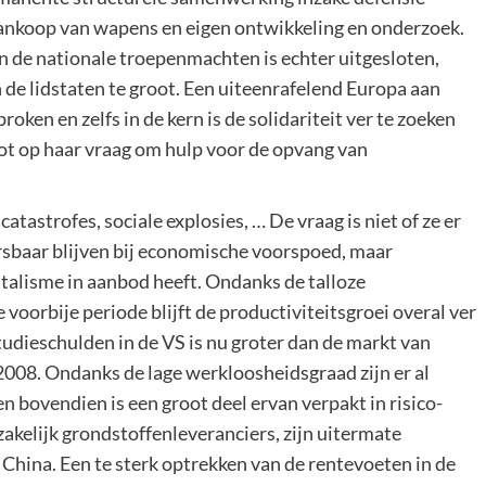
ankoop van wapens en eigen ontwikkeling en onderzoek.
n de nationale troepenmachten is echter uitgesloten,
 de lidstaten te groot. Een uiteenrafelend Europa aan
ken en zelfs in de kern is de solidariteit ver te zoeken
toot op haar vraag om hulp voor de opvang van
atastrofes, sociale explosies, … De vraag is niet of ze er
sbaar blijven bij economische voorspoed, maar
italisme in aanbod heeft. Ondanks de talloze
voorbije periode blijft de productiviteitsgroei overal ver
tudieschulden in de VS is nu groter dan de markt van
008. Ondanks de lage werkloosheidsgraad zijn er al
n bovendien is een groot deel ervan verpakt in risico-
akelijk grondstoffenleveranciers, zijn uitermate
China. Een te sterk optrekken van de rentevoeten in de