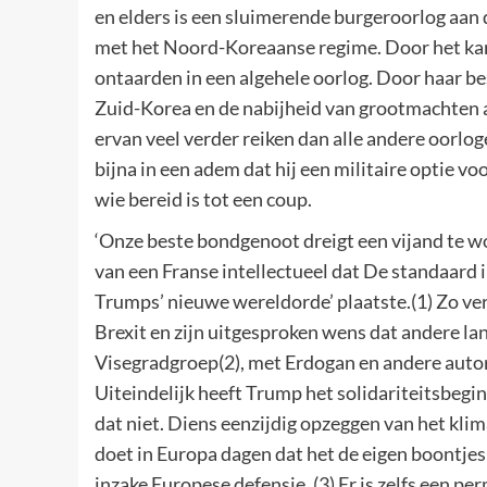
en elders is een sluimerende burgeroorlog aan
met het Noord-Koreaanse regime. Door het karak
ontaarden in een algehele oorlog. Door haar be
Zuid-Korea en de nabijheid van grootmachten a
ervan veel verder reiken dan alle andere oorlo
bijna in een adem dat hij een militaire optie vo
wie bereid is tot een coup.
‘Onze beste bondgenoot dreigt een vijand te wor
van een Franse intellectueel dat De standaard i
Trumps’ nieuwe wereldorde’ plaatste.(1) Zo ver
Brexit en zijn uitgesproken wens dat andere la
Visegradgroep(2), met Erdogan en andere autor
Uiteindelijk heeft Trump het solidariteitsbeg
dat niet. Diens eenzijdig opzeggen van het klim
doet in Europa dagen dat het de eigen boontj
inzake Europese defensie. (3) Er is zelfs een 