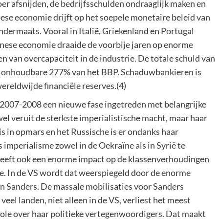
er afsnijden, de bedrijfsschulden ondraaglijk maken en
pese economie drijft op het soepele monetaire beleid van
ondermaats. Vooral in Italië, Griekenland en Portugal
inese economie draaide de voorbije jaren op enorme
n van overcapaciteit in de industrie. De totale schuld van
en onhoudbare 277% van het BBP. Schaduwbankieren is
reldwijde financiële reserves.(4)
n 2007-2008 een nieuwe fase ingetreden met belangrijke
wel veruit de sterkste imperialistische macht, maar haar
is in opmars en het Russische is er ondanks haar
imperialisme zowel in de Oekraïne als in Syrië te
 heeft ook een enorme impact op de klassenverhoudingen
e. In de VS wordt dat weerspiegeld door de enorme
n Sanders. De massale mobilisaties voor Sanders
eel landen, niet alleen in de VS, verliest het meest
role over haar politieke vertegenwoordigers. Dat maakt