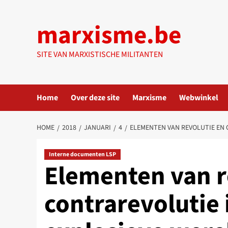
Ga
naar
marxisme.be
de
inhoud
SITE VAN MARXISTISCHE MILITANTEN
Home
Over deze site
Marxisme
Webwinkel
HOME
2018
JANUARI
4
ELEMENTEN VAN REVOLUTIE EN
Interne documenten LSP
Elementen van r
contrarevolutie