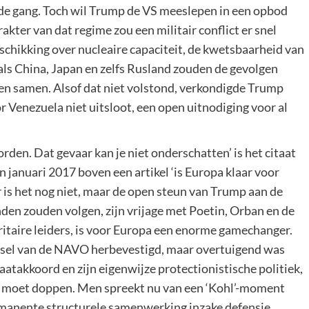
 de gang. Toch wil Trump de VS meeslepen in een opbod
ter van dat regime zou een militair conflict er snel
schikking over nucleaire capaciteit, de kwetsbaarheid van
ls China, Japan en zelfs Rusland zouden de gevolgen
gen samen. Alsof dat niet volstond, verkondigde Trump
or Venezuela niet uitsloot, een open uitnodiging voor al
den. Dat gevaar kan je niet onderschatten’ is het citaat
n januari 2017 boven een artikel ‘is Europa klaar voor
 is het nog niet, maar de open steun van Trump aan de
nden zouden volgen, zijn vrijage met Poetin, Orban en de
itaire leiders, is voor Europa een enorme gamechanger.
insel van de NAVO herbevestigd, maar overtuigend was
aatakkoord en zijn eigenwijze protectionistische politiek,
es moet doppen. Men spreekt nu van een ‘Kohl’-moment
permanente structurele samenwerking inzake defensie