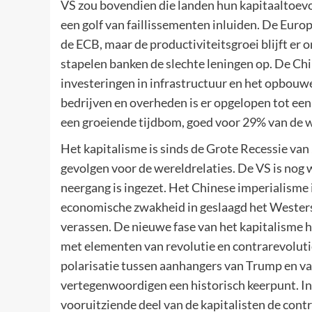
VS zou bovendien die landen hun kapitaaltoevo
een golf van faillissementen inluiden. De Euro
de ECB, maar de productiviteitsgroei blijft er 
stapelen banken de slechte leningen op. De Ch
investeringen in infrastructuur en het opbouwe
bedrijven en overheden is er opgelopen tot e
een groeiende tijdbom, goed voor 29% van de we
Het kapitalisme is sinds de Grote Recessie va
gevolgen voor de wereldrelaties. De VS is nog 
neergang is ingezet. Het Chinese imperialisme 
economische zwakheid in geslaagd het Westers 
verassen. De nieuwe fase van het kapitalisme
met elementen van revolutie en contrarevoluti
polarisatie tussen aanhangers van Trump en va
vertegenwoordigen een historisch keerpunt. In v
vooruitziende deel van de kapitalisten de cont