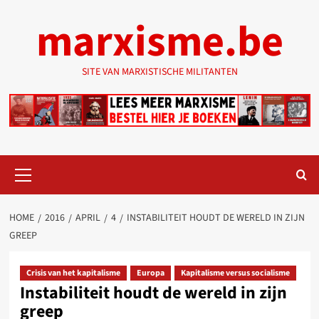
Ga
marxisme.be
naar
de
inhoud
SITE VAN MARXISTISCHE MILITANTEN
Primair
menu
HOME
2016
APRIL
4
INSTABILITEIT HOUDT DE WERELD IN ZIJN
GREEP
Crisis van het kapitalisme
Europa
Kapitalisme versus socialisme
Instabiliteit houdt de wereld in zijn
greep