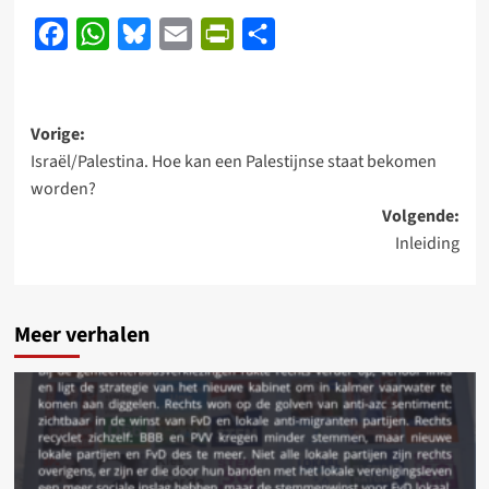
Facebook
WhatsApp
Bluesky
Email
PrintFriendly
Delen
Bericht
Vorige:
Israël/Palestina. Hoe kan een Palestijnse staat bekomen
navigatie
worden?
Volgende:
Inleiding
Meer verhalen