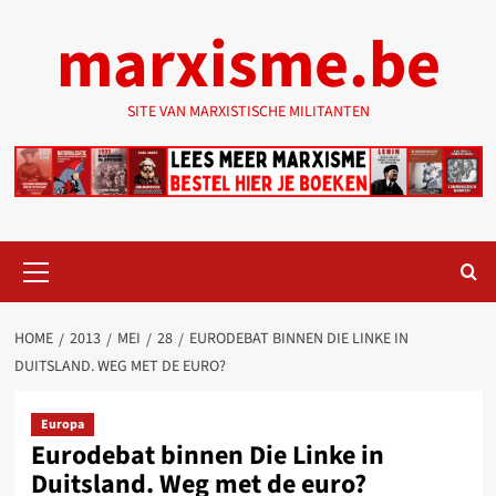
Ga
marxisme.be
naar
de
inhoud
SITE VAN MARXISTISCHE MILITANTEN
Primair
menu
HOME
2013
MEI
28
EURODEBAT BINNEN DIE LINKE IN
DUITSLAND. WEG MET DE EURO?
Europa
Eurodebat binnen Die Linke in
Duitsland. Weg met de euro?