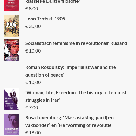
klassieke Duitse filosofie'
€
8,00
Leon Trotski: 1905
€
30,00
Socialistisch feminisme in revolutionair Rusland
€
10,00
Roman Rosdolsky: ‘Imperialist war and the
question of peace’
€
10,00
‘Woman, Life, Freedom. The history of feminist
struggles in Iran’
€
7,00
Rosa Luxemburg: ‘Massastaking, partij en
vakbonden’ en ‘Hervorming of revolutie’
€
18,00