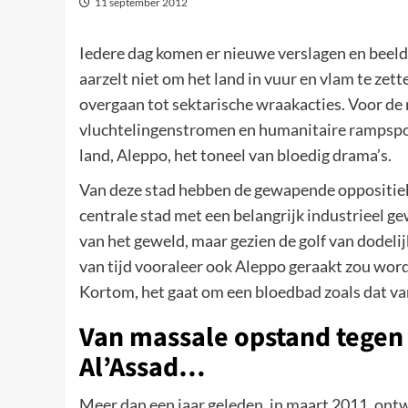
11 september 2012
Iedere dag komen er nieuwe verslagen en beeld
aarzelt niet om het land in vuur en vlam te zett
overgaan tot sektarische wraakacties. Voor de
vluchtelingenstromen en humanitaire rampspoe
land, Aleppo, het toneel van bloedig drama’s.
Van deze stad hebben de gewapende oppositiekr
centrale stad met een belangrijk industrieel g
van het geweld, maar gezien de golf van dodeli
van tijd vooraleer ook Aleppo geraakt zou worde
Kortom, het gaat om een bloedbad zoals dat van
Van massale opstand tegen 
Al’Assad…
Meer dan een jaar geleden, in maart 2011, ontw