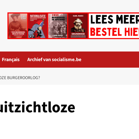
Français
Archief van socialisme.be
TLOZE BURGEROORLOG?
uitzichtloze