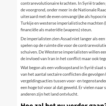
contrarevolutionaire krachten. In Syrië traden 
de voorgrond, onder meer in de Nationale Raad 
uiteraard met de even omvangrijke als hypocrie
Turkije en westerse imperialistische machten (
financiële als materiële (wapens) steun.
De imperialisten zien Assad niet langer als een
spelen op de ruimte die voor de contrarevolut
schuiven. De Westerse imperialisten willen ee
de invloed van Iran in het conflict maar ook te
Wat begon als een volksopstand in Syrië slaat
van het aantal sectaire conflicten die gevolgen
vergeldingsacties tussen voor- en tegenstande
een hoge tol voor al dat geweld. Er vielen naa
anderen zijn het land ontvlucht.
Hoe zal het nu verder gaan