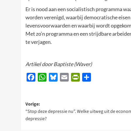
Er is nood aan een socialistisch programma wa
worden verenigd, waarbij democratische eisen
levensvoorwaarden en waarbij wordt opgekome
Met zo’n programma en een strijdbare arbeider
te verjagen.
Artikel door Baptiste (Waver)
Facebook
WhatsApp
Bluesky
Email
PrintFriendly
Delen
Bericht
Vorige:
“Stop deze depressie nu”. Welke uitweg uit de econo
navigatie
depressie?