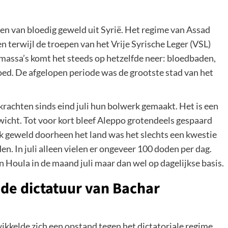
en van bloedig geweld uit Syrië. Het regime van Assad
en terwijl de troepen van het Vrije Syrische Leger (VSL)
 massa’s komt het steeds op hetzelfde neer: bloedbaden,
d. De afgelopen periode was de grootste stad van het
achten sinds eind juli hun bolwerk gemaakt. Het is een
ewicht. Tot voor kort bleef Aleppo grotendeels gespaard
jk geweld doorheen het land was het slechts een kwestie
n. In juli alleen vielen er ongeveer 100 doden per dag.
 Houla in de maand juli maar dan wel op dagelijkse basis.
de dictatuur van Bachar
ikkelde zich een opstand tegen het dictatoriale regime