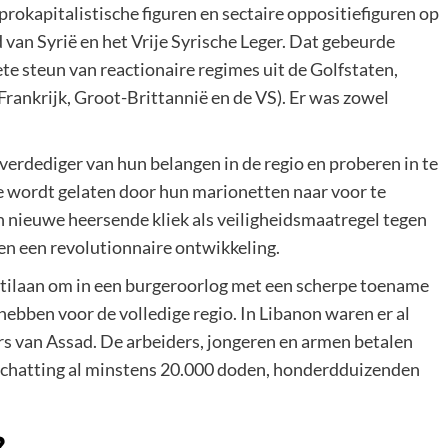
prokapitalistische figuren en sectaire oppositiefiguren op
van Syrië en het Vrije Syrische Leger. Dat gebeurde
te steun van reactionaire regimes uit de Golfstaten,
Frankrijk, Groot-Brittannië en de VS). Er was zowel
 verdediger van hun belangen in de regio en proberen in te
ie wordt gelaten door hun marionetten naar voor te
n nieuwe heersende kliek als veiligheidsmaatregel tegen
gen een revolutionnaire ontwikkeling.
 stilaan om in een burgeroorlog met een scherpe toename
 hebben voor de volledige regio. In Libanon waren er al
rs van Assad. De arbeiders, jongeren en armen betalen
r schatting al minstens 20.000 doden, honderdduizenden
?