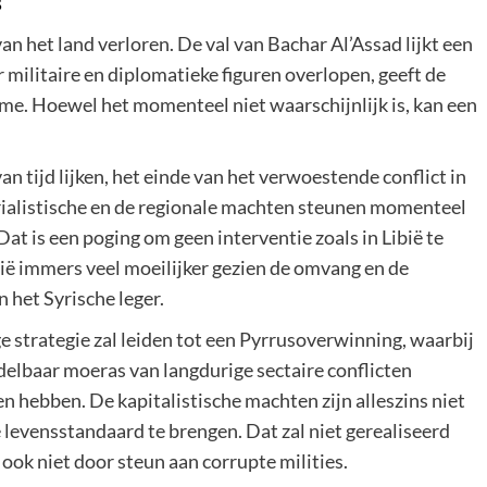
an het land verloren. De val van Bachar Al’Assad lijkt een
er militaire en diplomatieke figuren overlopen, geeft de
ime. Hoewel het momenteel niet waarschijnlijk is, kan een
n tijd lijken, het einde van het verwoestende conflict in
erialistische en de regionale machten steunen momenteel
Dat is een poging om geen interventie zoals in Libië te
rië immers veel moeilijker gezien de omvang en de
 het Syrische leger.
e strategie zal leiden tot een Pyrrusoverwinning, waarbij
elbaar moeras van langdurige sectaire conflicten
n hebben. De kapitalistische machten zijn alleszins niet
 levensstandaard te brengen. Dat zal niet gerealiseerd
ook niet door steun aan corrupte milities.