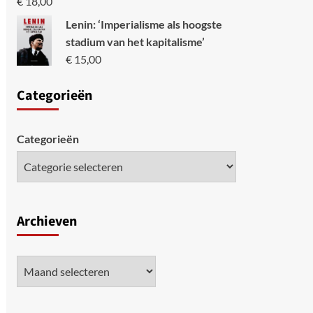
€
18,00
Lenin: ‘Imperialisme als hoogste
stadium van het kapitalisme’
€
15,00
Categori
eën
Categorieën
Archieven