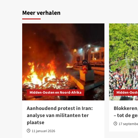
Meer verhalen
Midden-Oosten en Noord-Afrika
Midden-Oost
Aanhoudend protest in Iran:
Blokkeren
analyse van militanten ter
– tot de g
plaatse
17 septembe
11 januari 2026