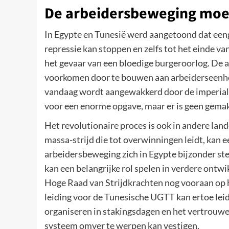
De arbeidersbeweging moet
In Egypte en Tunesië werd aangetoond dat een
repressie kan stoppen en zelfs tot het einde van
het gevaar van een bloedige burgeroorlog. De a
voorkomen door te bouwen aan arbeiderseenheid
vandaag wordt aangewakkerd door de imperiali
voor een enorme opgave, maar er is geen gemak
Het revolutionaire proces is ook in andere land
massa-strijd die tot overwinningen leidt, kan e
arbeidersbeweging zich in Egypte bijzonder ster
kan een belangrijke rol spelen in verdere ontw
Hoge Raad van Strijdkrachten nog vooraan op h
leiding voor de Tunesische UGTT kan ertoe lei
organiseren in stakingsdagen en het vertrouwe
systeem omver te werpen kan vestigen.