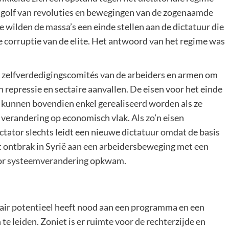
 golf van revoluties en bewegingen van de zogenaamde
te wilden de massa’s een einde stellen aan de dictatuur die
e corruptie van de elite. Het antwoord van het regime was
an zelfverdedigingscomités van de arbeiders en armen om
repressie en sectaire aanvallen. De eisen voor het einde
 kunnen bovendien enkel gerealiseerd worden als ze
verandering op economisch vlak. Als zo’n eisen
dictator slechts leidt een nieuwe dictatuur omdat de basis
t ontbrak in Syrië aan een arbeidersbeweging met een
voor systeemverandering opkwam.
ir potentieel heeft nood aan een programma en een
 leiden. Zoniet is er ruimte voor de rechterzijde en