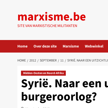
Ga
naar
marxisme.be
de
inhoud
SITE VAN MARXISTISCHE MILITANTEN
Home
Over deze site
Marxisme
Webwinkel
HOME
2012
SEPTEMBER
11
SYRIË. NAAR EEN UITZICH
Midden-Oosten en Noord-Afrika
Syrië. Naar een 
burgeroorlog?