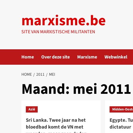
Ga
naar
marxisme.be
de
inhoud
SITE VAN MARXISTISCHE MILITANTEN
Home
Over deze site
Marxisme
Webwinkel
HOME
2011
MEI
Maand:
mei 2011
Azië
Midden-Oost
Sri Lanka. Twee jaar na het
Egypte. Tu
bloedbad komt de VN met
dictatuur