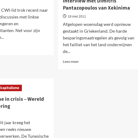
Interview met Dimitris
Pantazopoulos van Xekinima
 CWI-lid trok recent naar
18 mei 2011
discussies met linkse
jongeren en
Afgelopen woensdag werd opnieuw
tanten. Net voor zijn
gestaakt in Griekenland. De harde
...
besparingsmaatregelen als gevolg van
het failliet van het land ondermijnen
de...
Lees
Lees meer
te.
meer
en
over
utie
Grieks
verzet
atuur
t kapitalisme
zorgt
voor
e in crisis – Wereld
nieuwe
ering
algemene
staking.
Interview
it jaar kreeg het
met
een reeks nieuwe
Dimitris
 verwerken. De Tunesische
Pantazopoulos