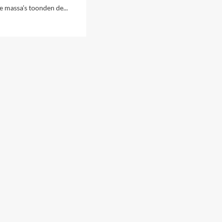
e massa’s toonden de...
van
Xekinima
talisme
ld
ndering