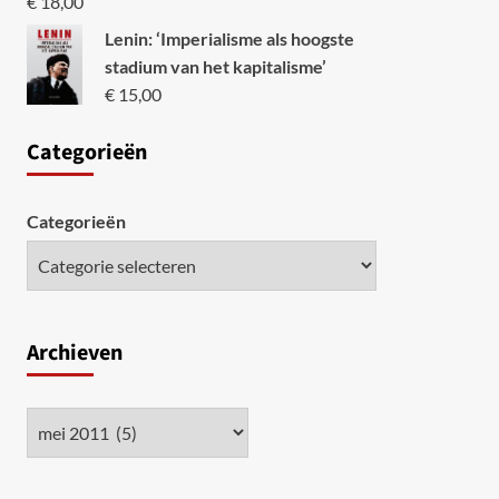
€
18,00
Lenin: ‘Imperialisme als hoogste
stadium van het kapitalisme’
€
15,00
Categori
eën
Categorieën
Archieven