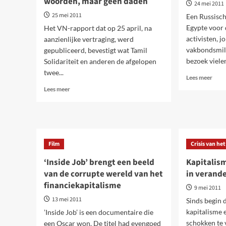
woorden, maar geen daden
24 mei 2011
25 mei 2011
Een Russisch
Egypte voor 
Het VN-rapport dat op 25 april, na
activisten, 
aanzienlijke vertraging, werd
vakbondsmili
gepubliceerd, bevestigt wat Tamil
bezoek vielen
Solidariteit en anderen de afgelopen
twee...
Lees
Lees meer
meer
Lees
Lees meer
over
meer
Egyp
over
Tuss
Sri
revol
Lanka.
en
Twee
dict
Film
Crisis van he
jaar
na
‘Inside Job’ brengt een beeld
Kapitalism
het
van de corrupte wereld van het
in verand
bloedbad
financiekapitalisme
komt
9 mei 2011
de
13 mei 2011
Sinds begin d
VN
kapitalisme 
’Inside Job’ is een documentaire die
met
woorden,
schokken te
een Oscar won. De titel had evengoed