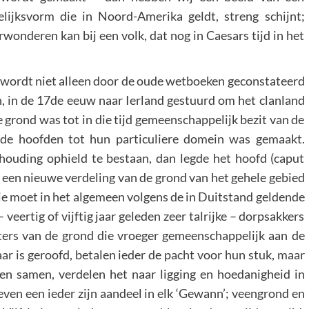
lijksvorm die in Noord-Amerika geldt, streng schijnt;
wonderen kan bij een volk, dat nog in Caesars tijd in het
n) wordt niet alleen door de oude wetboeken geconstateerd
n, in de 17de eeuw naar Ierland gestuurd om het clanland
 grond was tot in die tijd gemeenschappelijk bezit van de
r de hoofden tot hun particuliere domein was gemaakt.
houding ophield te bestaan, dan legde het hoofd (caput
 een nieuwe verdeling van de grond van het gehele gebied
ie moet in het algemeen volgens de in Duitstand geldende
 veertig of vijftig jaar geleden zeer talrijke – dorpsakkers
hters van de grond die vroeger gemeenschappelijk aan de
r is geroofd, betalen ieder de pacht voor hun stuk, maar
en samen, verdelen het naar ligging en hoedanigheid in
even een ieder zijn aandeel in elk ‘Gewann’; veengrond en