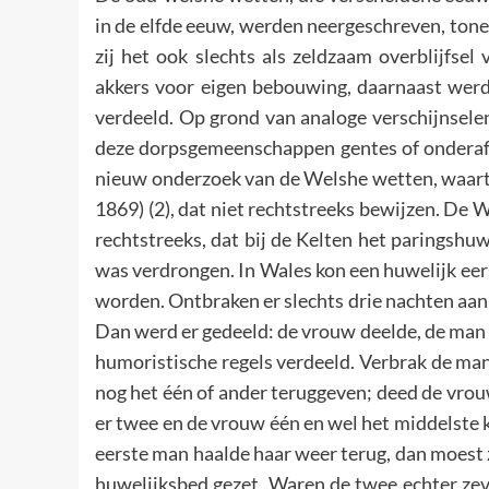
in de elfde eeuw, werden neergeschreven, ton
zij het ook slechts als zeldzaam overblijfse
akkers voor eigen bebouwing, daarnaast wer
verdeeld. Op grond van analoge verschijnselen 
deze dorpsgemeenschappen gentes of onderafd
nieuw onderzoek van de Welshe wetten, waartoe 
1869) (2), dat niet rechtstreeks bewijzen. De
rechtstreeks, dat bij de Kelten het paringsh
was verdrongen. In Wales kon een huwelijk eers
worden. Ontbraken er slechts drie nachten aan 
Dan werd er gedeeld: de vrouw deelde, de man 
humoristische regels verdeeld. Verbrak de man
nog het één of ander teruggeven; deed de vrou
er twee en de vrouw één en wel het middelste
eerste man haalde haar weer terug, dan moest z
huwelijksbed gezet. Waren de twee echter zev