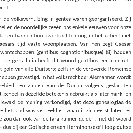
ocht.
an de volksverhuizing in gentes waren georganiseerd. Zij
el en de noordelijke zeeën pas enkele eeuwen voor onze
utonen hadden hun zwerftochten nog in het geheel niet
aesars tijd vaste woonplaatsen. Van hen zegt Caesar
verwantschappen (gentibus cognationibusque) (8) hadden
 de gens Julia heeft dit woord gentibus een concrete
t gold van alle Duitsers; zelfs in de veroverde Romeinse
e hebben gevestigd. In het volksrecht der Alemannen wordt
 gebied ten zuiden van de Donau volgens geslachten
 geheel in dezelfde betekenis gebruikt als later mark- en
ewski de mening verkondigd, dat deze genealogiae de
 het land was verdeeld en waaruit zich eerst later het
e zou dan ook van de fara kunnen gelden; met dit woord
– dus bij een Gotische en een Herminonse of Hoog-duitse