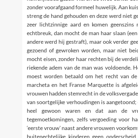
zonder voorafgaand formeel huwelijk. Aan kuis
streng de hand gehouden en deze werd niet ge
zeer lichtzinnige aard en komen geenszins
echtbreuk, dan mocht de man haar slaan (een 
andere werd hij gestraft), maar ook verder ge
gezoend of gewroken worden, maar niet beid
mocht eisen, zonder haar rechten bij de verdel
riekende adem van de man was voldoende. Het
moest worden betaald om het recht van de
marcheta en het Franse Marquette is afgeleid
vrouwen hadden stemrecht in de volksvergaderi
van soortgelijke verhoudingen is aangetoond;
heel gewoon waren en dat aan de vrou
tegemoetkomingen, zelfs vergoeding voor haa
‘eerste vrouw’ naast andere vrouwen voorkomt e
buitenechtelijke kinderen geen ondersche