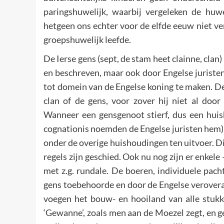
paringshuwelijk, waarbij vergeleken de huwe
hetgeen ons echter voor de elfde eeuw niet ver
groepshuwelijk leefde.
De Ierse gens (sept, de stam heet clainne, cla
en beschreven, maar ook door Engelse juriste
tot domein van de Engelse koning te maken. De
clan of de gens, voor zover hij niet al doo
Wanneer een gensgenoot stierf, dus een huis
cognationis noemden de Engelse juristen hem)
onder de overige huishoudingen ten uitvoer. D
regels zijn geschied. Ook nu nog zijn er enkele –
met z.g. rundale. De boeren, individuele pac
gens toebehoorde en door de Engelse veroveraa
voegen het bouw- en hooiland van alle stukk
‘Gewanne’, zoals men aan de Moezel zegt, en g