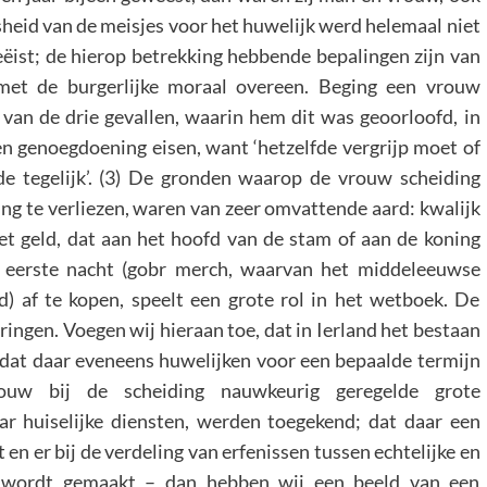
heid van de meisjes voor het huwelijk werd helemaal niet
ëist; de hierop betrekking hebbende bepalingen zijn van
 met de burgerlijke moraal overeen. Beging een vrouw
van de drie gevallen, waarin hem dit was geoorloofd, in
en genoegdoening eisen, want ‘hetzelfde vergrijp moet of
e tegelijk’. (3) De gronden waarop de vrouw scheiding
ing te verliezen, waren van zeer omvattende aard: kwalijk
 geld, dat aan het hoofd van de stam of aan de koning
 eerste nacht (gobr merch, waarvan het middeleeuwse
) af te kopen, speelt een grote rol in het wetboek. De
ngen. Voegen wij hieraan toe, dat in Ierland het bestaan
 dat daar eveneens huwelijken voor een bepaalde termijn
w bij de scheiding nauwkeurig geregelde grote
r huiselijke diensten, werden toegekend; dat daar een
n er bij de verdeling van erfenissen tussen echtelijke en
id wordt gemaakt – dan hebben wij een beeld van een