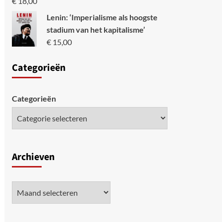
€
18,00
Lenin: ‘Imperialisme als hoogste
stadium van het kapitalisme’
€
15,00
Categori
eën
Categorieën
Archieven