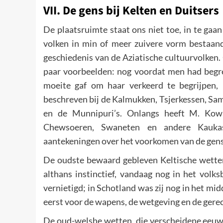
VII. De gens bij Kelten en Duitsers
De plaatsruimte staat ons niet toe, in te gaa
volken in min of meer zuivere vorm bestaand
geschiedenis van de Aziatische cultuurvolken. 
paar voorbeelden: nog voordat men had begre
moeite gaf om haar verkeerd te begrijpen,
beschreven bij de Kalmukken, Tsjerkessen, Sam
en de Munnipuri’s. Onlangs heeft M. Kowa
Chewsoeren, Swaneten en andere Kaukas
aantekeningen over het voorkomen van de gens 
De oudste bewaard gebleven Keltische wetten t
althans instinctief, vandaag nog in het vol
vernietigd; in Schotland was zij nog in het mi
eerst voor de wapens, de wetgeving en de gere
De oud-welshe wetten, die verscheidene eeuwen