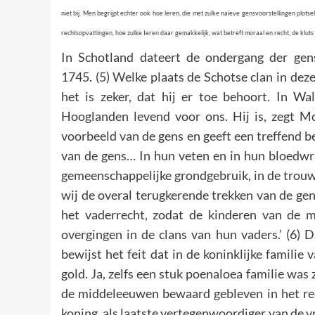
niet bij. Men begrijpt echter ook hoe leren, die met zulke naïeve gensvoorstellingen plo
rechtsopvattingen, hoe zulke Ieren daar gemakkelijk, wat betreft moraal en recht, de klut
In Schotland dateert de ondergang der gen
1745. (5) Welke plaats de Schotse clan in de
het is zeker, dat hij er toe behoort. In W
Hooglanden levend voor ons. Hij is, zegt Mo
voorbeeld van de gens en geeft een treffend b
van de gens… In hun veten en in hun bloedwra
gemeenschappelijke grondgebruik, in de trouw
wij de overal terugkerende trekken van de g
het vaderrecht, zodat de kinderen van de m
overgingen in de clans van hun vaders.’ (6) 
bewijst het feit dat in de koninklijke familie
gold. Ja, zelfs een stuk poenaloea familie was
de middeleeuwen bewaard gebleven in het rech
koning, als laatste vertegenwoordiger van de 