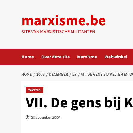
Ga
naar
marxisme.be
de
inhoud
SITE VAN MARXISTISCHE MILITANTEN
Home
Over deze site
Marxisme
Webwinkel
HOME
2009
DECEMBER
28
VII. DE GENS BIJ KELTEN EN 
teksten
VII. De gens bij 
28 december 2009