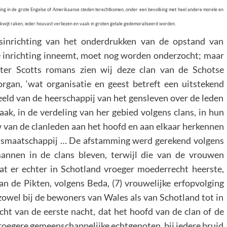
tseling in de grote Engelse of Amerikaanse steden terechtkomen, onder een bevolking met heel andere morele en
s kwijt raken, ieder houvast verliezen en vaak in groten getale gedemoraliseerd worden.
sinrichting van het onderdrukken van de opstand van
ze inrichting inneemt, moet nog worden onderzocht; maar
alter Scotts romans zien wij deze clan van de Schotse
rgan, ‘wat organisatie en geest betreft een uitstekend
eeld van de heerschappij van het gensleven over de leden
ak, in de verdeling van her gebied volgens clans, in hun
 van de clanleden aan het hoofd en aan elkaar herkennen
ensmaatschappij … De afstamming werd gerekend volgens
annen in de clans bleven, terwijl die van de vrouwen
Dat er echter in Schotland vroeger moederrecht heerste,
 van de Pikten, volgens Beda, (7) vrouwelijke erfopvolging
 zowel bij de bewoners van Wales als van Schotland tot in
t van de eerste nacht, dat het hoofd van de clan of de
vroegere gemeenschappelijke echtgenoten, bij iedere bruid