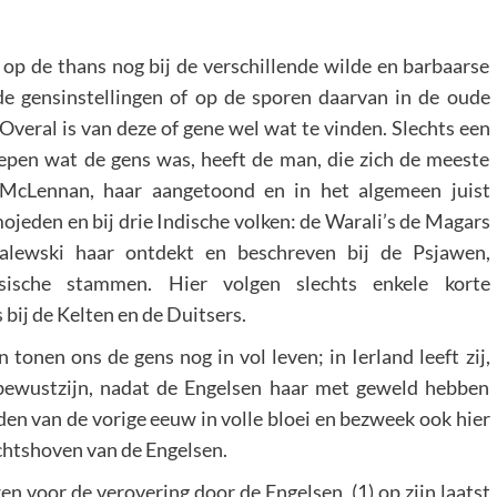
n op de thans nog bij de verschillende wilde en barbaarse
e gensinstellingen of op de sporen daarvan in de oude
Overal is van deze of gene wel wat te vinden. Slechts een
pen wat de gens was, heeft de man, die zich de meeste
 McLennan, haar aangetoond en in het algemeen juist
ojeden en bij drie Indische volken: de Warali’s de Magars
lewski haar ontdekt en beschreven bij de Psjawen,
ische stammen. Hier volgen slechts enkele korte
bij de Kelten en de Duitsers.
onen ons de gens nog in vol leven; in Ierland leeft zij,
ksbewustzijn, nadat de Engelsen haar met geweld hebben
dden van de vorige eeuw in volle bloei en bezweek ook hier
chtshoven van de Engelsen.
 voor de verovering door de Engelsen, (1) op zijn laatst