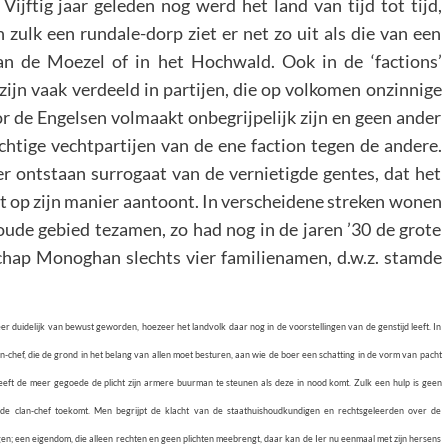
ijftig jaar geleden nog werd het land van tijd tot tijd,
 zulk een rundale-dorp ziet er net zo uit als die van een
n de Moezel of in het Hochwald. Ook in de ‘factions’
 zijn vaak verdeeld in partijen, die op volkomen onzinnige
oor de Engelsen volmaakt onbegrijpelijk zijn en geen ander
chtige vechtpartijen van de ene faction tegen de andere.
er ontstaan surrogaat van de vernietigde gentes, dat het
t op zijn manier aantoont. In verscheidene streken wonen
oude gebied tezamen, zo had nog in de jaren ’30 de grote
hap Monoghan slechts vier familienamen, d.w.z. stamde
er duidelijk van bewust geworden, hoezeer het landvolk daar nog in de voorstellingen van de genstijd leeft. In
lan-chef, die de grond in het belang van allen moet besturen, aan wie de boer een schatting in de vorm van pacht
eeft de meer gegoede de plicht zijn armere buurman te steunen als deze in nood komt. Zulk een hulp is geen
 de clan-chef toekomt. Men begrijpt de klacht van de staathuishoudkundigen en rechtsgeleerden over de
en; een eigendom, die alleen rechten en geen plichten meebrengt, daar kan de Ier nu eenmaal met zijn hersens