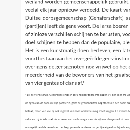
weiland worden gemeenschappelijk gebruikt. V
veelal elk jaar opnieuw verdeeld. De kaart van
Duitse dorpsgemeenschap (Gehaferschaft) aa
(partijen) leeft de gens voort. De Ierse boeren
of zinloze verschillen schijnen te berusten, v
doel schijnen te hebben dan de populaire, ple
Het is een kunstmatig doen herleven, een lat
voortbestaan van het overgeërfde gens-instinc
overigens de gensgenoten nog vrijwel op het 
meerderheid van de bewoners van het graafsc
van vier gentes of clans af.*
* Bij de vierde druk. Gedurende enige in Ierland doorgebrachte dagen (4) ben ik er mij we
de ogen van de boer, die zijn pachter is, geldt de grondbezitter nog steeds als een soort c
betaalt, maar van wie hij ook ingeval van nood ondersteuning moet krijgen. En evenzo h
aalmoes, zij is iets wat de armere van rechtswege van de rijkere clangenoot of van
onmogelijkheid de Ierse boer het begrip van de moderne burgerlijke eigendom bij te breng