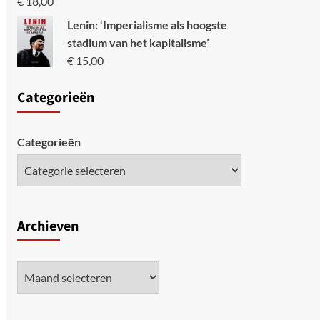
€
18,00
Lenin: ‘Imperialisme als hoogste
stadium van het kapitalisme’
€
15,00
Categori
eën
Categorieën
Archieven