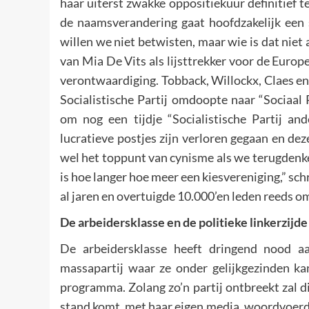
haar uiterst zwakke oppositiekuur definitief 
de naamsverandering gaat hoofdzakelijk een st
willen we niet betwisten, maar wie is dat niet
van Mia De Vits als lijsttrekker voor de Europe
verontwaardiging. Tobback, Willockx, Claes en
Socialistische Partij omdoopte naar “Sociaal
om nog een tijdje “Socialistische Partij an
lucratieve postjes zijn verloren gegaan en dez
wel het toppunt van cynisme als we terugdenke
is hoe langer hoe meer een kiesvereniging,” sch
al jaren en overtuigde 10.000’en leden reeds om
De arbeidersklasse en de politieke linkerzijd
De arbeidersklasse heeft dringend nood aa
massapartij waar ze onder gelijkgezinden ka
programma. Zolang zo’n partij ontbreekt zal di
stand komt, met haar eigen media, woordvoerder