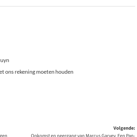
ruyn
met ons rekening moeten houden
Volgende:
ngen
Opkomst en neergang van Marcus Garvey. Een Pan-