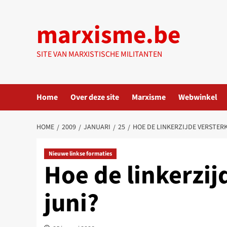
Ga
naar
marxisme.be
de
inhoud
SITE VAN MARXISTISCHE MILITANTEN
Home
Over deze site
Marxisme
Webwinkel
HOME
2009
JANUARI
25
HOE DE LINKERZIJDE VERSTERK
Nieuwe linkse formaties
Hoe de linkerzij
juni?