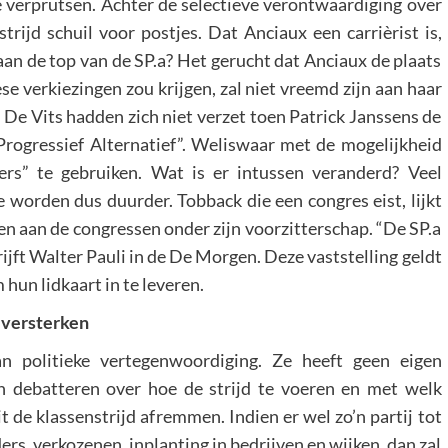
te verprutsen. Achter de selectieve verontwaardiging over
rijd schuil voor postjes. Dat Anciaux een carrièrist is,
 aan de top van de SP.a? Het gerucht dat Anciaux de plaats
se verkiezingen zou krijgen, zal niet vreemd zijn aan haar
 De Vits hadden zich niet verzet toen Patrick Janssens de
 Progressief Alternatief”. Weliswaar met de mogelijkheid
ders” te gebruiken. Wat is er intussen veranderd? Veel
e worden dus duurder. Tobback die een congres eist, lijkt
n aan de congressen onder zijn voorzitterschap. “De SP.a
rijft Walter Pauli in de De Morgen. Deze vaststelling geldt
 hun lidkaart in te leveren.
e versterken
n politieke vertegenwoordiging. Ze heeft geen eigen
n debatteren over hoe de strijd te voeren en met welk
t de klassenstrijd afremmen. Indien er wel zo’n partij tot
s, verkozenen, inplanting in bedrijven en wijken, dan zal