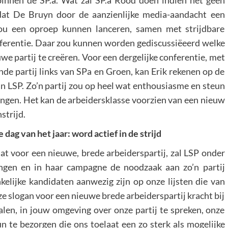
binnen de SP.a. Wat zal SP.a Rood doen indien het geen
 dat De Bruyn door de aanzienlijke media-aandacht een
 zou een oproep kunnen lanceren, samen met strijdbare
onferentie. Daar zou kunnen worden gediscussiëeerd welke
partij te creëren. Voor een dergelijke conferentie, met
nde partij links van SPa en Groen, kan Erik rekenen op de
an LSP. Zo’n partij zou op heel wat enthousiasme en steun
ngen. Het kan de arbeidersklasse voorzien van een nieuw
strijd.
 dag van het jaar: word actief in de strijd
aat voor een nieuwe, brede arbeiderspartij, zal LSP onder
ngen en in haar campagne de noodzaak aan zo’n partij
nkelijke kandidaten aanwezig zijn op onze lijsten die van
e slogan voor een nieuwe brede arbeiderspartij kracht bij
halen, in jouw omgeving over onze partij te spreken, onze
n te bezorgen die ons toelaat een zo sterk als mogelijke