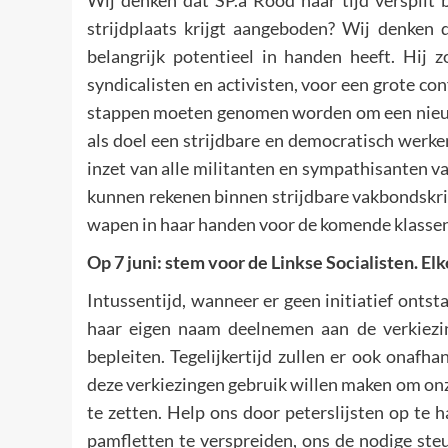
Wij denken dat SP.a Rood haar tijd verspilt 
strijdplaats krijgt aangeboden? Wij denken
belangrijk potentieel in handen heeft. Hij
syndicalisten en activisten, voor een grote c
stappen moeten genomen worden om een nieuwe 
als doel een strijdbare en democratisch werke
inzet van alle militanten en sympathisanten v
kunnen rekenen binnen strijdbare vakbondskri
wapen in haar handen voor de komende klassen
Op 7 juni: stem voor de Linkse Socialisten. Elke
Intussentijd, wanneer er geen initiatief ontst
haar eigen naam deelnemen aan de verkiezi
bepleiten. Tegelijkertijd zullen er ook onafha
deze verkiezingen gebruik willen maken om onz
te zetten. Help ons door peterslijsten op te 
pamfletten te verspreiden, ons de nodige steu