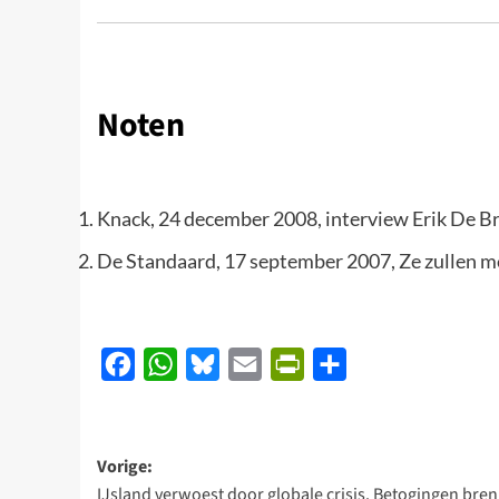
Noten
Knack, 24 december 2008, interview Erik De B
De Standaard, 17 september 2007, Ze zullen 
Facebook
WhatsApp
Bluesky
Email
PrintFriendly
Delen
Bericht
Vorige:
IJsland verwoest door globale crisis. Betogingen bre