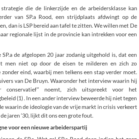
strategie die de linkerzijde en de arbeidersklasse kan
erder van SP.a Rood, een strijdplaats afdwingt op de
en, dan is LSP bereid aan tafel te zitten. We willen met De
r regionale lijst in de provincie kan intrekken voor een
 SP.a de afgelopen 20 jaar zodanig uitgehold is, dat een
lost men niet op door de eisen te milderen en zich zo
e zonder eind, waarbij men telkens een stap verder moet.
huivers van De Bruyn. Waaronder het interview waarin hij
r conservatief” noemt, zich uitspreekt voor het
leid (1) . In een ander interview beweerde hij niet tegen
iode waarin de ideologie van de vrije markt in crisis verkeert
 jaren ’30, lijkt dit ons een grote fout.
gne voor een nieuwe arbeiderspartij