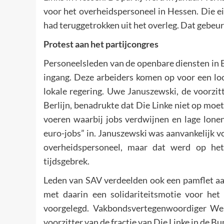
voor het overheidspersoneel in Hessen. Die e
had teruggetrokken uit het overleg. Dat gebeur
Protest aan het partijcongres
Personeelsleden van de openbare diensten in B
ingang. Deze arbeiders komen op voor een l
lokale regering. Uwe Januszewski, de voorzi
Berlijn, benadrukte dat Die Linke niet op moet 
voeren waarbij jobs verdwijnen en lage lonen
euro-jobs” in. Januszewski was aanvankelijk v
overheidspersoneel, maar dat werd op het
tijdsgebrek.
Leden van SAV verdeelden ook een pamflet aa
met daarin een solidariteitsmotie voor he
voorgelegd. Vakbondsvertegenwoordiger Wer
voorzitter van de fractie van Die Linke in de B