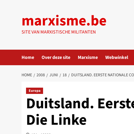
Ga
naar
marxisme.be
de
inhoud
SITE VAN MARXISTISCHE MILITANTEN
Home
Over deze site
Marxisme
Webwinkel
HOME
2008
JUNI
18
DUITSLAND. EERSTE NATIONALE CO
Europa
Duitsland. Eerst
Die Linke