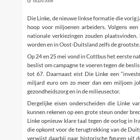
18 juni 2008
Die Linke, de nieuwe linkse formatie die vorig 
hoop voor miljoenen arbeiders. Volgens een 
nationale verkiezingen zouden plaatsvinden. 
worden en in Oost-Duitsland zelfs de grootste.
Op 24 en 25 mei vond in Cottbus het eerste na
beslist om campagne te voeren tegen de beslis
tot 67. Daarnaast eist Die Linke een “inve
miljard euro om zo meer dan een miljoen jobs
gezondheidszorg en in de milieusector.
Dergelijke eisen onderscheiden die Linke van
kunnen rekenen op een grote steun onder bred
Linke opnieuw klare taal tegen de oorlog in Ir
die opkomt voor de terugtrekking van de Duits
verwijst daarbij naar historische figuren uit