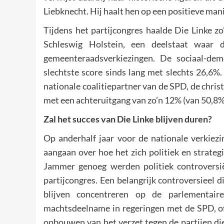
Liebknecht. Hij haalt hen op een positieve mani
Tijdens het partijcongres haalde Die Linke zo
Schleswig Holstein, een deelstaat waar 
gemeenteraadsverkiezingen. De sociaal-de
slechtste score sinds lang met slechts 26,6%
nationale coalitiepartner van de SPD, de chri
met een achteruitgang van zo’n 12% (van 50,8%
Zal het succes van Die Linke blijven duren?
Op anderhalf jaar voor de nationale verkiez
aangaan over hoe het zich politiek en strateg
Jammer genoeg werden politiek controversië
partijcongres. Een belangrijk controversieel di
blijven concentreren op de parlementair
machtsdeelname in regeringen met de SPD, of
opbouwen van het verzet tegen de partijen die