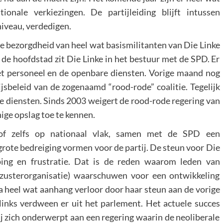
ionale verkiezingen. De partijleiding blijft intussen
niveau, verdedigen.
de bezorgdheid van heel wat basismilitanten van Die Linke
 de hoofdstad zit Die Linke in het bestuur met de SPD. Er
et personeel en de openbare diensten. Vorige maand nog
sbeleid van de zogenaamd “rood-rode” coalitie. Tegelijk
re diensten. Sinds 2003 weigert de rood-rode regering van
ige opslag toe te kennen.
 of zelfs op nationaal vlak, samen met de SPD een
grote bedreiging vormen voor de partij. De steun voor Die
ing en frustratie. Dat is de reden waarom leden van
e zusterorganisatie) waarschuwen voor een ontwikkeling
a heel wat aanhang verloor door haar steun aan de vorige
links verdween er uit het parlement. Het actuele succes
tij zich onderwerpt aan een regering waarin de neoliberale