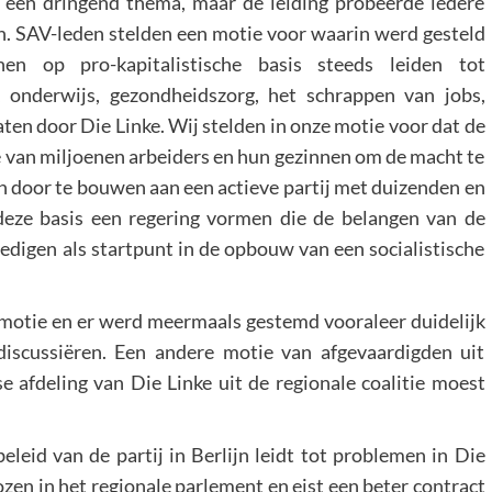
 een dringend thema, maar de leiding probeerde iedere
en. SAV-leden stelden een motie voor waarin werd gesteld
 op pro-kapitalistische basis steeds leiden tot
, onderwijs, gezondheidszorg, het schrappen van jobs,
ten door Die Linke. Wij stelden in onze motie voor dat de
ie van miljoenen arbeiders en hun gezinnen om de macht te
an door te bouwen aan een actieve partij met duizenden en
deze basis een regering vormen die de belangen van de
digen als startpunt in de opbouw van een socialistische
e motie en er werd meermaals gestemd vooraleer duidelijk
iscussiëren. Een andere motie van afgevaardigden uit
se afdeling van Die Linke uit de regionale coalitie moest
eleid van de partij in Berlijn leidt tot problemen in Die
ozen in het regionale parlement en eist een beter contract