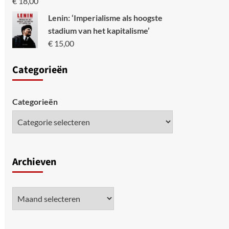
€
18,00
Lenin: ‘Imperialisme als hoogste
stadium van het kapitalisme’
€
15,00
Categori
eën
Categorieën
Archieven