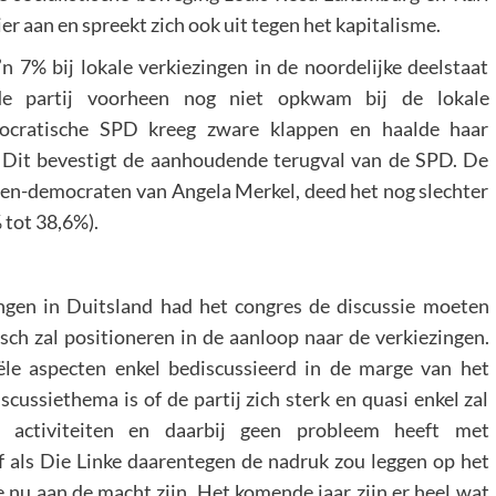
er aan en spreekt zich ook uit tegen het kapitalisme.
’n 7% bij lokale verkiezingen in de noordelijke deelstaat
de partij voorheen nog niet opkwam bij de lokale
mocratische SPD kreeg zware klappen en haalde haar
. Dit bevestigt de aanhoudende terugval van de SPD. De
sten-democraten van Angela Merkel, deed het nog slechter
 tot 38,6%).
ingen in Duitsland had het congres de discussie moeten
isch zal positioneren in de aanloop naar de verkiezingen.
le aspecten enkel bediscussieerd in de marge van het
scussiethema is of de partij zich sterk en quasi enkel zal
e activiteiten en daarbij geen probleem heeft met
 als Die Linke daarentegen de nadruk zou leggen op het
 nu aan de macht zijn. Het komende jaar zijn er heel wat