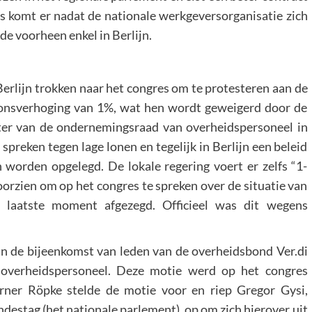
is komt er nadat de nationale werkgeversorganisatie zich
de voorheen enkel in Berlijn.
erlijn trokken naar het congres om te protesteren aan de
oonsverhoging van 1%, wat hen wordt geweigerd door de
tter van de ondernemingsraad van overheidspersoneel in
spreken tegen lage lonen en tegelijk in Berlijn een beleid
 worden opgelegd. De lokale regering voert er zelfs “1-
oorzien om op het congres te spreken over de situatie van
 laatste moment afgezegd. Officieel was dit wegens
n de bijeenkomst van leden van de overheidsbond Ver.di
t overheidspersoneel. Deze motie werd op het congres
ner Röpke stelde de motie voor en riep Gregor Gysi,
undestag (het nationale parlement), op om zich hierover uit