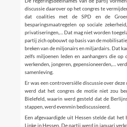
De regeringsdeelnames van de partij vormen
discussie daarover op het congres te vermijd
dat coalities met de SPD en de Groenen
besparingsmaatregelen op sociale zekerheid
privatiseringen,… Dat mag niet worden toegela
partij zich opbouwt op basis van de mobilisat
breken van de miljonairs en miljardairs. Dat k
zelfs miljoenen leden en aanhangers die op 
werkenden, jongeren, gepensioneerden,… verde
samenleving.
Er was een controversiële discussie over dez
werd dat het congres de motie niet zou bed
Bielefeld, waarin werd gesteld dat de Berlijn
stappen, werd evenmin bediscussieerd.
Een afgevaardigde uit Hessen stelde dat het b
Linke in Hessen. De partij werd in januari verk