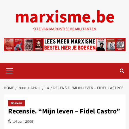
Ga
marxisme.be
naar
de
inhoud
SITE VAN MARXISTISCHE MILITANTEN
Primair
menu
HOME
2008
APRIL
14
RECENSIE. “MIJN LEVEN – FIDEL CASTRO”
Boeken
Recensie. “Mijn leven – Fidel Castro”
14 april 2008