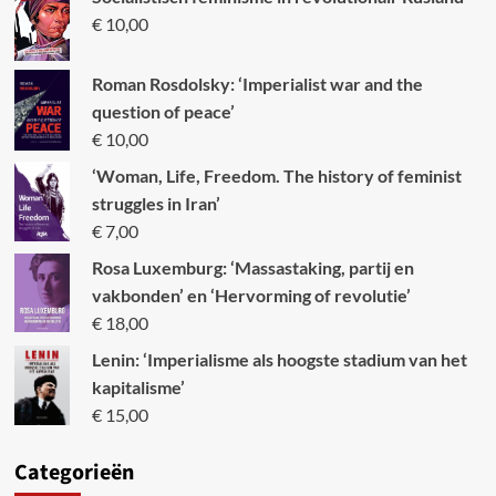
€
10,00
Roman Rosdolsky: ‘Imperialist war and the
question of peace’
€
10,00
‘Woman, Life, Freedom. The history of feminist
struggles in Iran’
€
7,00
Rosa Luxemburg: ‘Massastaking, partij en
vakbonden’ en ‘Hervorming of revolutie’
€
18,00
Lenin: ‘Imperialisme als hoogste stadium van het
kapitalisme’
€
15,00
Categori
eën