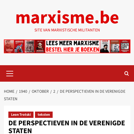
Ga
marxisme.be
naar
de
inhoud
SITE VAN MARXISTISCHE MILITANTEN
Primair
menu
HOME
1940
OKTOBER
2
DE PERSPECTIEVEN IN DE VERENIGDE
STATEN
Leon Trotski
teksten
DE PERSPECTIEVEN IN DE VERENIGDE
STATEN