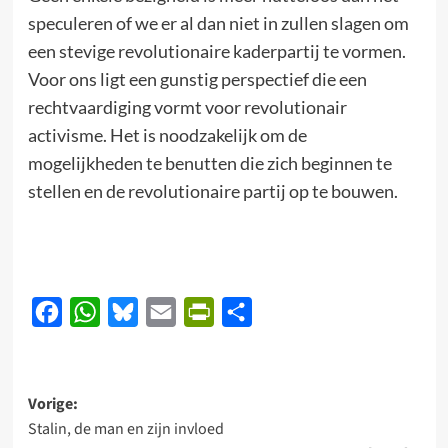
speculeren of we er al dan niet in zullen slagen om
een stevige revolutionaire kaderpartij te vormen.
Voor ons ligt een gunstig perspectief die een
rechtvaardiging vormt voor revolutionair
activisme. Het is noodzakelijk om de
mogelijkheden te benutten die zich beginnen te
stellen en de revolutionaire partij op te bouwen.
Facebook
WhatsApp
Bluesky
Email
PrintFriendly
Delen
Bericht
Vorige:
Stalin, de man en zijn invloed
navigatie