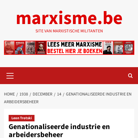
Ga
marxisme.be
naar
de
inhoud
SITE VAN MARXISTISCHE MILITANTEN
Primair
menu
HOME
1938
DECEMBER
14
GENATIONALISEERDE INDUSTRIE EN
ARBEIDERSBEHEER
Leon Trotski
Genationaliseerde industrie en
arbeidersbeheer