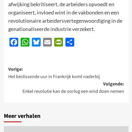
afwijking bekritiseert, de arbeiders opvoedt en
organiseert, invloed wint in de vakbonden en een
revolutionaire arbeidersvertegenwoordiging in de
genationaliseerde industrie verzekert.
Facebook
WhatsApp
Bluesky
Email
PrintFriendly
Delen
Bericht
Vorige:
Het beslissende uur in Frankrijk komt naderbij
navigatie
Volgende:
Enkel revolutie kan de oorlog een eind doen nemen
Meer verhalen