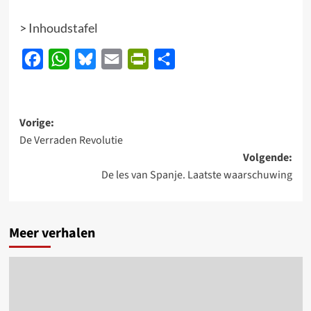
>
Inhoudstafel
Facebook
WhatsApp
Bluesky
Email
PrintFriendly
Delen
Bericht
Vorige:
De Verraden Revolutie
navigatie
Volgende:
De les van Spanje. Laatste waarschuwing
Meer verhalen