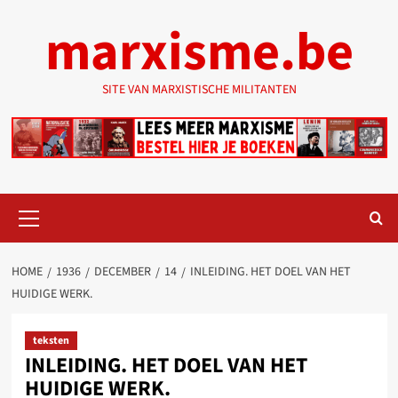
Ga
marxisme.be
naar
de
inhoud
SITE VAN MARXISTISCHE MILITANTEN
Primair
menu
HOME
1936
DECEMBER
14
INLEIDING. HET DOEL VAN HET
HUIDIGE WERK.
teksten
INLEIDING. HET DOEL VAN HET
HUIDIGE WERK.