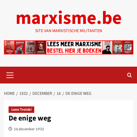
Ga
marxisme.be
naar
de
inhoud
SITE VAN MARXISTISCHE MILITANTEN
Primair
menu
HOME
1932
DECEMBER
16
DE ENIGE WEG
Leon Trotski
De enige weg
16 december 1932