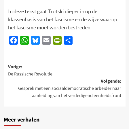
In deze tekst gaat Trotski dieper in op de
klassenbasis van het fascisme en de wijze waarop
het fascisme moet worden bestreden.
Facebook
WhatsApp
Bluesky
Email
PrintFriendly
Delen
Bericht
Vorige:
De Russische Revolutie
navigatie
Volgende:
Gesprek met een sociaaldemocratische arbeider naar
aanleiding van het verdedigend eenheidsfront
Meer verhalen