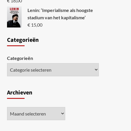
€
18,00
Lenin: ‘Imperialisme als hoogste
stadium van het kapitalisme’
€
15,00
Categori
eën
Categorieën
Archieven