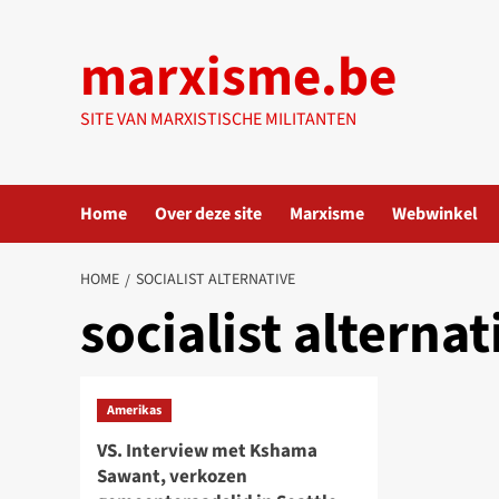
Ga
naar
marxisme.be
de
inhoud
SITE VAN MARXISTISCHE MILITANTEN
Home
Over deze site
Marxisme
Webwinkel
HOME
SOCIALIST ALTERNATIVE
socialist alternat
Amerikas
VS. Interview met Kshama
Sawant, verkozen