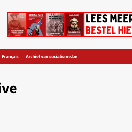
Français
Archief van socialisme.be
ive