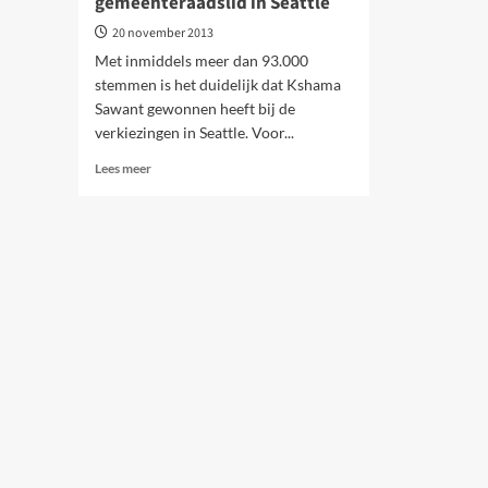
gemeenteraadslid in Seattle
20 november 2013
Met inmiddels meer dan 93.000
stemmen is het duidelijk dat Kshama
Sawant gewonnen heeft bij de
verkiezingen in Seattle. Voor...
Lees
Lees meer
meer
over
VS.
Interview
met
Kshama
Sawant,
verkozen
gemeenteraadslid
in
Seattle