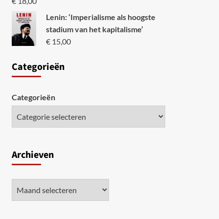
€
18,00
Lenin: ‘Imperialisme als hoogste
stadium van het kapitalisme’
€
15,00
Categori
eën
Categorieën
Archieven