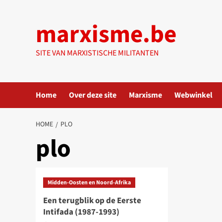
Ga
naar
marxisme.be
de
inhoud
SITE VAN MARXISTISCHE MILITANTEN
Home
Over deze site
Marxisme
Webwinkel
HOME
PLO
plo
Midden-Oosten en Noord-Afrika
Een terugblik op de Eerste
Intifada (1987-1993)