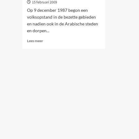
15 februari 2009
Op 9 december 1987 begon een
volksopstand in de bezette gebieden
en nadien ook in de Arabische steden
en dorpen...
Lees
Lees meer
meer
over
Een
terugblik
op
de
Eerste
Intifada
(1987-
1993)