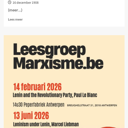
16 december 1908
(meer…)
Lees
Lees meer
meer
over
Materialisme
en
empiriokriticisme