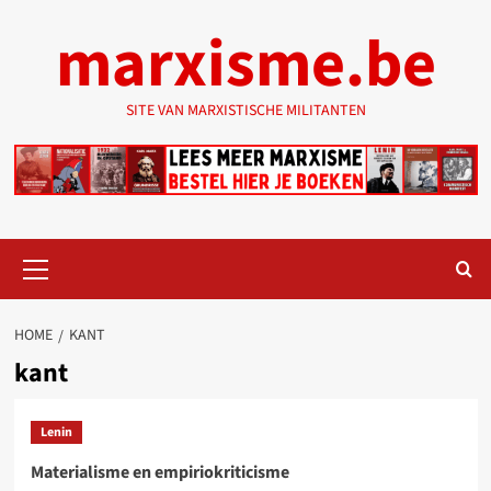
Ga
marxisme.be
naar
de
inhoud
SITE VAN MARXISTISCHE MILITANTEN
Primair
menu
HOME
KANT
kant
Lenin
Materialisme en empiriokriticisme