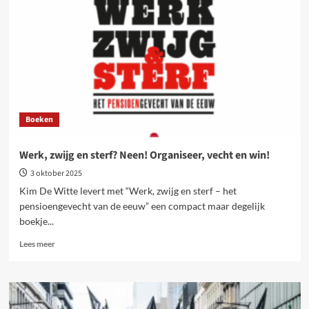
overwinningen
te
boeken!
Boeken
Werk, zwijg en sterf? Neen! Organiseer, vecht en win!
3 oktober 2025
Kim De Witte levert met “Werk, zwijg en sterf – het
pensioengevecht van de eeuw” een compact maar degelijk
boekje...
Lees
Lees meer
meer
over
Werk,
zwijg
en