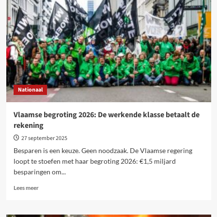
sterf?
Neen!
Organiseer,
vecht
en
win!
Nationaal
Vlaamse begroting 2026: De werkende klasse betaalt de
rekening
27 september 2025
Besparen is een keuze. Geen noodzaak. De Vlaamse regering
loopt te stoefen met haar begroting 2026: €1,5 miljard
besparingen om...
Lees
Lees meer
meer
over
Vlaamse