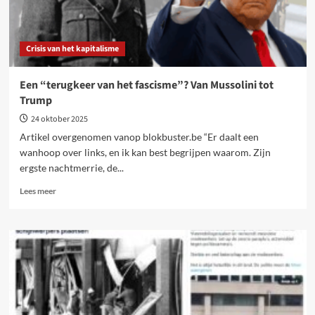
Crisis van het kapitalisme
Een “terugkeer van het fascisme”? Van Mussolini tot
Trump
24 oktober 2025
Artikel overgenomen vanop blokbuster.be “Er daalt een
wanhoop over links, en ik kan best begrijpen waarom. Zijn
ergste nachtmerrie, de...
Lees
Lees meer
meer
over
Een
“terugkeer
van
het
fascisme”?
Van
Mussolini