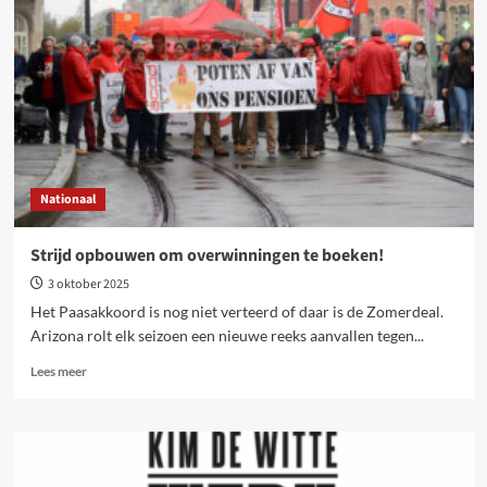
van
‘antifa’
in
België
Nationaal
Strijd opbouwen om overwinningen te boeken!
3 oktober 2025
Het Paasakkoord is nog niet verteerd of daar is de Zomerdeal.
Arizona rolt elk seizoen een nieuwe reeks aanvallen tegen...
Lees
Lees meer
meer
over
Strijd
opbouwen
om