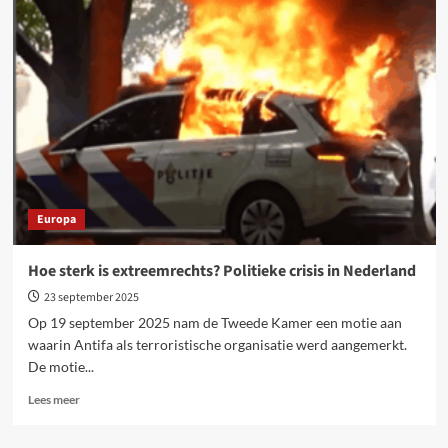
begroting
2026:
De
werkende
klasse
betaalt
de
rekening
Europa
Hoe sterk is extreemrechts? Politieke crisis in Nederland
23 september 2025
Op 19 september 2025 nam de Tweede Kamer een motie aan
waarin Antifa als terroristische organisatie werd aangemerkt.
De motie...
Lees
Lees meer
meer
over