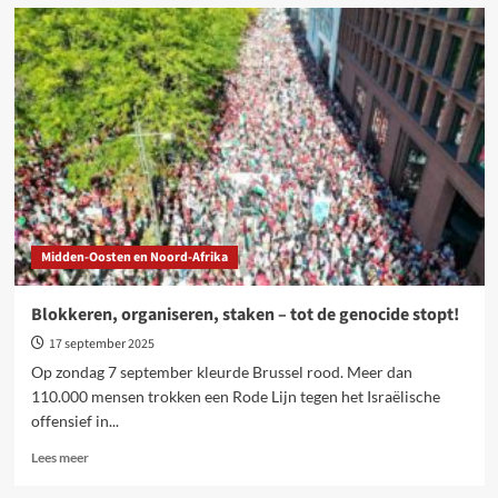
Hoe
sterk
is
extreemrechts?
Politieke
crisis
in
Nederland
Midden-Oosten en Noord-Afrika
Blokkeren, organiseren, staken – tot de genocide stopt!
17 september 2025
Op zondag 7 september kleurde Brussel rood. Meer dan
110.000 mensen trokken een Rode Lijn tegen het Israëlische
offensief in...
Lees
Lees meer
meer
over