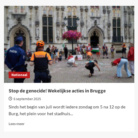
Blokkeren,
organiseren,
staken
–
tot
de
genocide
stopt!
Nationaal
Stop de genocide! Wekelijkse acties in Brugge
6 september 2025
Sinds het begin van juli wordt iedere zondag om 5 na 12 op de
Burg, het plein voor het stadhuis...
Lees
Lees meer
meer
over