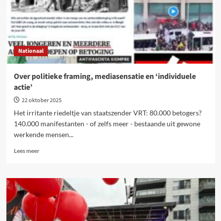
tot
Trump
Nationaal
Over politieke framing, mediasensatie en ‘individuele
actie’
22 oktober 2025
Het irritante riedeltje van staatszender VRT: 80.000 betogers?
140.000 manifestanten - of zelfs meer - bestaande uit gewone
werkende mensen...
Lees
Lees meer
meer
over
Over
politieke
framing,
mediasensatie
en