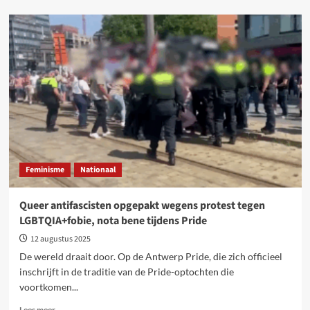
over
Antiracisme
is
antikapitalisme.
Racisme
zit
in
het
DNA
van
het
systeem
Feminisme
Nationaal
Queer antifascisten opgepakt wegens protest tegen
LGBTQIA+fobie, nota bene tijdens Pride
12 augustus 2025
De wereld draait door. Op de Antwerp Pride, die zich officieel
inschrijft in de traditie van de Pride-optochten die
voortkomen...
Lees
Lees meer