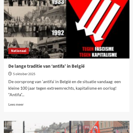
Deze
regering
en
dit
beleid
moeten
weg!
Nationaal
De lange traditie van ‘antifa’ in België
5 oktober 2025
De oorsprong van ‘antifa’ in België en de situatie vandaag: een
kleine 100 jaar tegen extreemrechts, kapitalisme en oorlog!
“Antifa”...
Lees
Lees meer
meer
over
De
lange
traditie