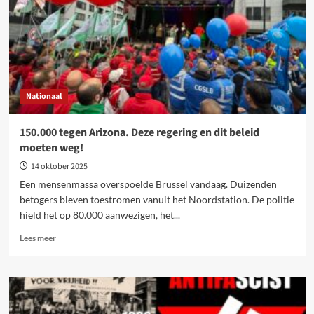
‘individuele
actie’
Nationaal
150.000 tegen Arizona. Deze regering en dit beleid
moeten weg!
14 oktober 2025
Een mensenmassa overspoelde Brussel vandaag. Duizenden
betogers bleven toestromen vanuit het Noordstation. De politie
hield het op 80.000 aanwezigen, het...
Lees
Lees meer
meer
over
150.000
tegen
Arizona.