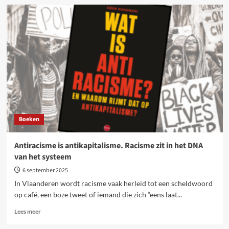
Stop
de
genocide!
Wekelijkse
acties
in
Brugge
Boeken
Antiracisme is antikapitalisme. Racisme zit in het DNA
van het systeem
6 september 2025
In Vlaanderen wordt racisme vaak herleid tot een scheldwoord
op café, een boze tweet of iemand die zich “eens laat...
Lees
Lees meer
meer