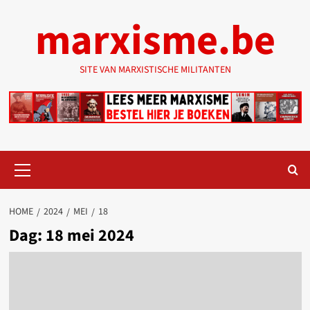
Ga
marxisme.be
naar
de
inhoud
SITE VAN MARXISTISCHE MILITANTEN
Primair
menu
HOME
2024
MEI
18
Dag:
18 mei 2024