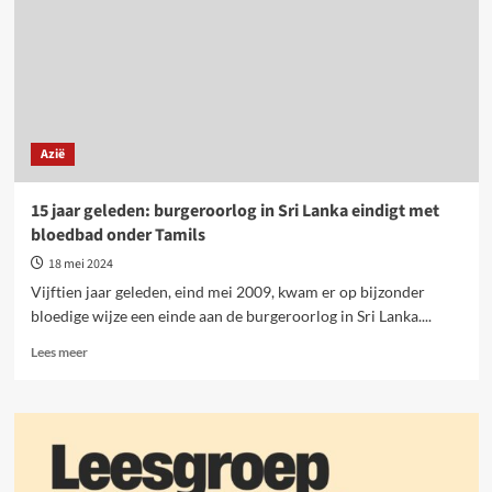
Azië
15 jaar geleden: burgeroorlog in Sri Lanka eindigt met
bloedbad onder Tamils
18 mei 2024
Vijftien jaar geleden, eind mei 2009, kwam er op bijzonder
bloedige wijze een einde aan de burgeroorlog in Sri Lanka....
Lees
Lees meer
meer
over
15
jaar
geleden:
burgeroorlog