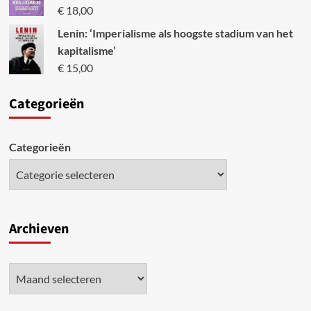
€
18,00
Lenin: ‘Imperialisme als hoogste stadium van het
kapitalisme’
€
15,00
Categori
eën
Categorieën
Archieven