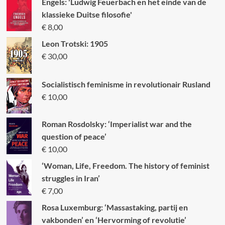
Engels: 'Ludwig Feuerbach en het einde van de
klassieke Duitse filosofie'
€
8,00
Leon Trotski: 1905
€
30,00
Socialistisch feminisme in revolutionair Rusland
€
10,00
Roman Rosdolsky: ‘Imperialist war and the
question of peace’
€
10,00
‘Woman, Life, Freedom. The history of feminist
struggles in Iran’
€
7,00
Rosa Luxemburg: ‘Massastaking, partij en
vakbonden’ en ‘Hervorming of revolutie’