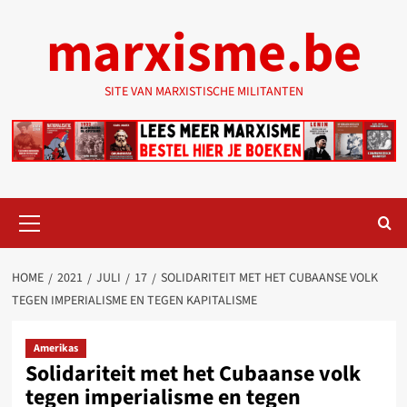
Ga
marxisme.be
naar
de
inhoud
SITE VAN MARXISTISCHE MILITANTEN
Primair
menu
HOME
2021
JULI
17
SOLIDARITEIT MET HET CUBAANSE VOLK
TEGEN IMPERIALISME EN TEGEN KAPITALISME
Amerikas
Solidariteit met het Cubaanse volk
tegen imperialisme en tegen