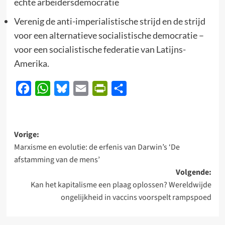
echte arbeidersdemocratie
Verenig de anti-imperialistische strijd en de strijd
voor een alternatieve socialistische democratie –
voor een socialistische federatie van Latijns-
Amerika.
Facebook
WhatsApp
Bluesky
Email
PrintFriendly
Delen
Bericht
Vorige:
Marxisme en evolutie: de erfenis van Darwin’s ‘De
navigatie
afstamming van de mens’
Volgende:
Kan het kapitalisme een plaag oplossen? Wereldwijde
ongelijkheid in vaccins voorspelt rampspoed