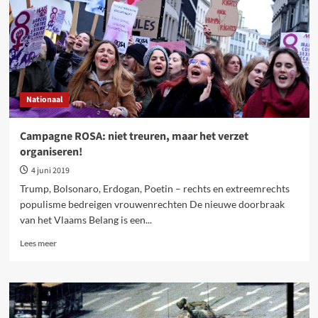
Nationaal
Campagne ROSA: niet treuren, maar het verzet
organiseren!
4 juni 2019
Trump, Bolsonaro, Erdogan, Poetin – rechts en extreemrechts
populisme bedreigen vrouwenrechten De nieuwe doorbraak
van het Vlaams Belang is een...
Lees
Lees meer
meer
over
Campagne
ROSA:
niet