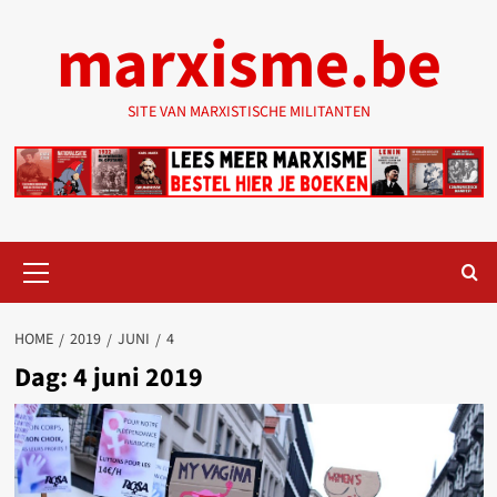
Ga
marxisme.be
naar
de
inhoud
SITE VAN MARXISTISCHE MILITANTEN
Primair
menu
HOME
2019
JUNI
4
Dag:
4 juni 2019