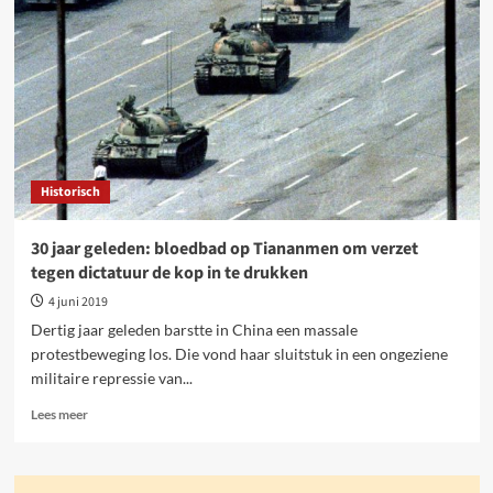
treuren,
maar
het
verzet
organiseren!
Historisch
30 jaar geleden: bloedbad op Tiananmen om verzet
tegen dictatuur de kop in te drukken
4 juni 2019
Dertig jaar geleden barstte in China een massale
protestbeweging los. Die vond haar sluitstuk in een ongeziene
militaire repressie van...
Lees
Lees meer
meer
over
30