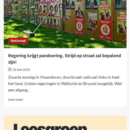
Nationaal
Regering krijgt pandoering. Strijd op straat zal bepalend
zijn!
29 mei 2019
Zwarte zondag in Vlaanderen, doorbraak radicaal-links in heel
het land. Linkse regeringen in Wallonië en Brussel mogelijk. Wat
een afgang...
Lees
Lees meer
meer
over
Regering
krijgt
pandoering.