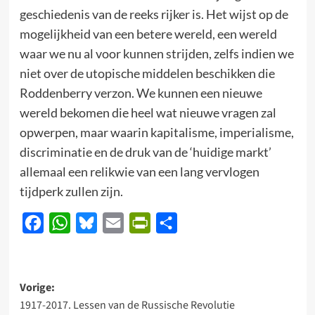
geschiedenis van de reeks rijker is. Het wijst op de
mogelijkheid van een betere wereld, een wereld
waar we nu al voor kunnen strijden, zelfs indien we
niet over de utopische middelen beschikken die
Roddenberry verzon. We kunnen een nieuwe
wereld bekomen die heel wat nieuwe vragen zal
opwerpen, maar waarin kapitalisme, imperialisme,
discriminatie en de druk van de ‘huidige markt’
allemaal een relikwie van een lang vervlogen
tijdperk zullen zijn.
Facebook
WhatsApp
Bluesky
Email
PrintFriendly
Delen
Bericht
Vorige:
1917-2017. Lessen van de Russische Revolutie
navigatie