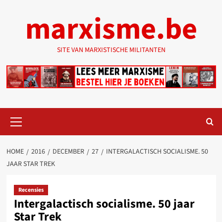
Ga
marxisme.be
naar
de
inhoud
SITE VAN MARXISTISCHE MILITANTEN
Primair
menu
HOME
2016
DECEMBER
27
INTERGALACTISCH SOCIALISME. 50
JAAR STAR TREK
Recensies
Intergalactisch socialisme. 50 jaar
Star Trek