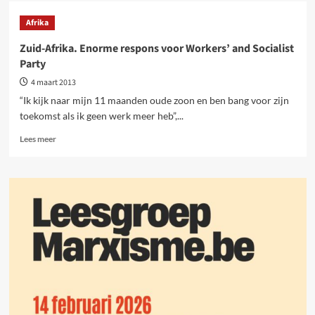
Hugo
Chavez
Afrika
overleden,
strijd
Zuid-Afrika. Enorme respons voor Workers’ and Socialist
gaat
Party
door
4 maart 2013
“Ik kijk naar mijn 11 maanden oude zoon en ben bang voor zijn
toekomst als ik geen werk meer heb”,...
Lees
Lees meer
meer
over
Zuid-
Afrika.
Enorme
respons
voor
Workers’
and
Socialist
Party