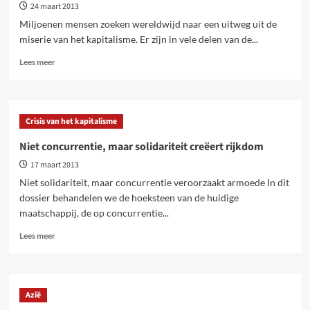
24 maart 2013
Miljoenen mensen zoeken wereldwijd naar een uitweg uit de
miserie van het kapitalisme. Er zijn in vele delen van de...
Lees
Lees meer
meer
over
Kunnen
coöperatieven
Crisis van het kapitalisme
de
wereld
Niet concurrentie, maar solidariteit creëert rijkdom
veranderen?
17 maart 2013
Niet solidariteit, maar concurrentie veroorzaakt armoede In dit
dossier behandelen we de hoeksteen van de huidige
maatschappij, de op concurrentie...
Lees
Lees meer
meer
over
Niet
concurrentie,
Azië
maar