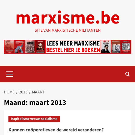
Ga
marxisme.be
naar
de
inhoud
SITE VAN MARXISTISCHE MILITANTEN
Primair
menu
HOME
2013
MAART
Maand:
maart 2013
Kapitalisme versus socialisme
Kunnen coöperatieven de wereld veranderen?