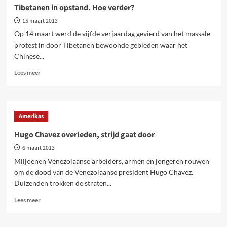
solidariteit
Tibetanen in opstand. Hoe verder?
creëert
15 maart 2013
rijkdom
Op 14 maart werd de vijfde verjaardag gevierd van het massale
protest in door Tibetanen bewoonde gebieden waar het
Chinese...
Lees
Lees meer
meer
over
Tibetanen
in
Amerikas
opstand.
Hoe
Hugo Chavez overleden, strijd gaat door
verder?
6 maart 2013
Miljoenen Venezolaanse arbeiders, armen en jongeren rouwen
om de dood van de Venezolaanse president Hugo Chavez.
Duizenden trokken de straten...
Lees
Lees meer
meer
over