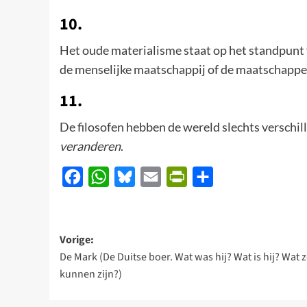
10.
Het oude materialisme staat op het standpunt 
de menselijke maatschappij of de maatschappe
11.
De filosofen hebben de wereld slechts verschi
veranderen
.
Facebook
WhatsApp
Bluesky
Email
PrintFriendly
Delen
Bericht
Vorige:
De Mark (De Duitse boer. Wat was hij? Wat is hij? Wat z
navigatie
kunnen zijn?)