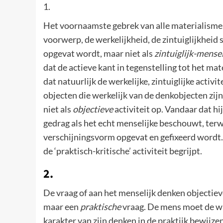
1.
Het voornaamste gebrek van alle materialisme t
voorwerp, de werkelijkheid, de zintuiglijkheid 
opgevat wordt, maar niet als
zintuiglijk-menseli
dat de actieve kant in tegenstelling tot het m
dat natuurlijk de werkelijke, zintuiglijke activit
objecten die werkelijk van de denkobjecten zijn
niet als
objectieve
activiteit op. Vandaar dat hij
gedrag als het echt menselijke beschouwt, terwi
verschijningsvorm opgevat en gefixeerd wordt. V
de ‘praktisch-kritische’ activiteit begrijpt.
2.
De vraag of aan het menselijk denken objectie
maar een
praktische
vraag. De mens moet de waa
karakter van zijn denken in de praktijk bewijzen