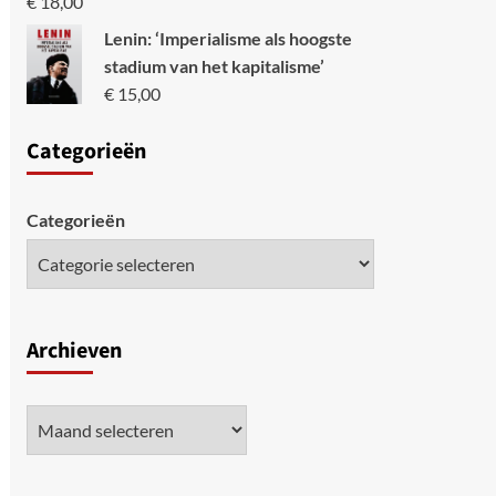
€
18,00
Lenin: ‘Imperialisme als hoogste
stadium van het kapitalisme’
€
15,00
Categori
eën
Categorieën
Archieven