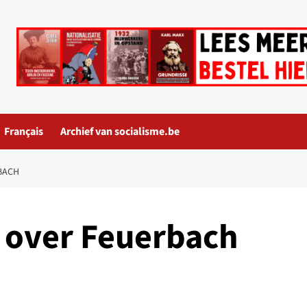
Français
Archief van socialisme.be
BACH
n over Feuerbach