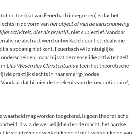
ot nu toe (dat van Feuerbach inbegrepen) is dat het
slechts in de vorm van
het object of van de aanschouwing
jke activiteit, niet als praktijk
, niet subjectief. Vandaar
aterialisme abstract werd ontwikkeld door het idealisme —
eit als zodanig niet kent. Feuerbach wil zintuiglijke
 onderscheiden, maar hij vat de menselijke activiteit zelf
 in
Das Wesen des Christentums
alleen het theoretische
jl de praktijk slechts in haar smerig-joodse
andaar dat hij niet de betekenis van de ‘revolutionaire’,
ve waarheid mag worden toegekend, is geen theoretische,
rheid, d.w.z. de werkelijkheid en de macht, het aardse
. De strijd over de werkelijkheid of niet-werkelijkheid van