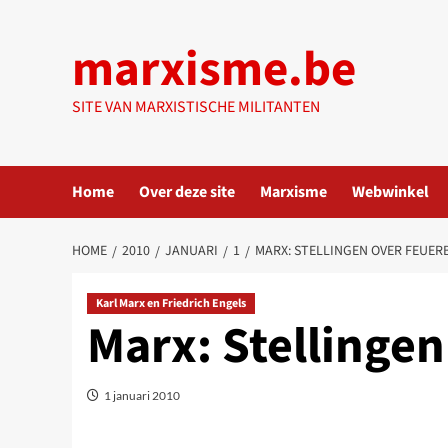
Ga
naar
marxisme.be
de
inhoud
SITE VAN MARXISTISCHE MILITANTEN
Home
Over deze site
Marxisme
Webwinkel
HOME
2010
JANUARI
1
MARX: STELLINGEN OVER FEUER
Karl Marx en Friedrich Engels
Marx: Stellinge
1 januari 2010