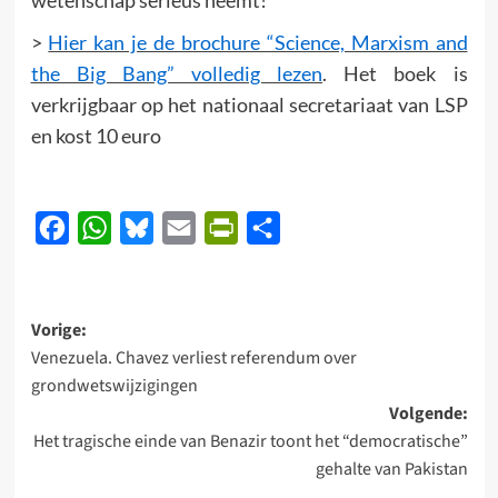
>
Hier kan je de brochure “Science, Marxism and
the Big Bang” volledig lezen
. Het boek is
verkrijgbaar op het nationaal secretariaat van LSP
en kost 10 euro
Facebook
WhatsApp
Bluesky
Email
PrintFriendly
Delen
Bericht
Vorige:
Venezuela. Chavez verliest referendum over
navigatie
grondwetswijzigingen
Volgende:
Het tragische einde van Benazir toont het “democratische”
gehalte van Pakistan