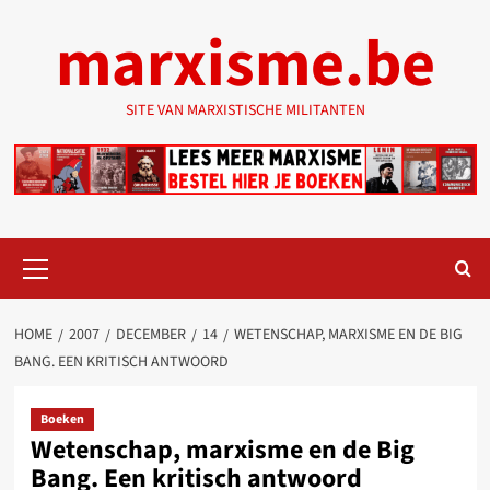
Ga
marxisme.be
naar
de
inhoud
SITE VAN MARXISTISCHE MILITANTEN
Primair
menu
HOME
2007
DECEMBER
14
WETENSCHAP, MARXISME EN DE BIG
BANG. EEN KRITISCH ANTWOORD
Boeken
Wetenschap, marxisme en de Big
Bang. Een kritisch antwoord