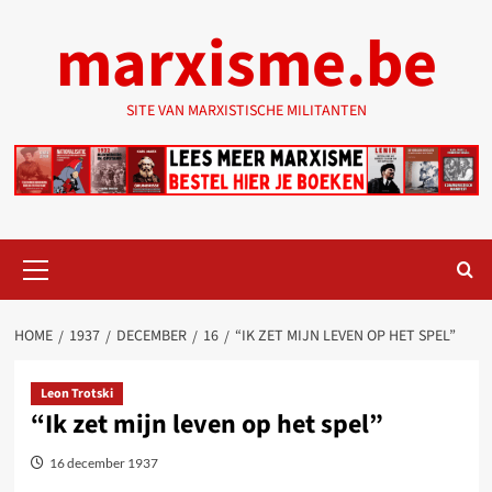
Ga
marxisme.be
naar
de
inhoud
SITE VAN MARXISTISCHE MILITANTEN
Primair
menu
HOME
1937
DECEMBER
16
“IK ZET MIJN LEVEN OP HET SPEL”
Leon Trotski
“Ik zet mijn leven op het spel”
16 december 1937