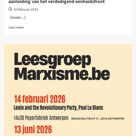
aanleiding van het verdedigend eenheidsfront
20 februari 1933
(meer…)
Lees
Lees meer
meer
over
Gesprek
met
een
sociaaldemocratische
arbeider
naar
aanleiding
van
het
verdedigend
eenheidsfront