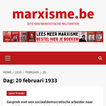
Ga
marxisme.be
naar
de
inhoud
SITE VAN MARXISTISCHE MILITANTEN
Primair
menu
HOME
1933
FEBRUARI
20
Dag:
20 februari 1933
Leon Trotski
Gesprek met een sociaaldemocratische arbeider naar