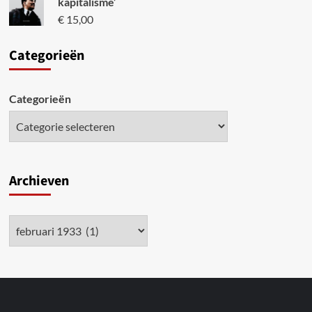
kapitalisme’
€
15,00
Categori
eën
Categorieën
Archieven