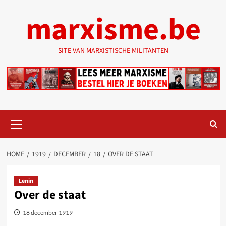
Ga
marxisme.be
naar
de
inhoud
SITE VAN MARXISTISCHE MILITANTEN
Primair
menu
HOME
1919
DECEMBER
18
OVER DE STAAT
Lenin
Over de staat
18 december 1919