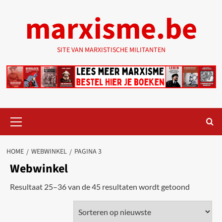
Ga
marxisme.be
naar
de
inhoud
SITE VAN MARXISTISCHE MILITANTEN
Primair
menu
HOME
WEBWINKEL
PAGINA 3
Webwinkel
Gesortee
Resultaat 25–36 van de 45 resultaten wordt getoond
op
nieuwste