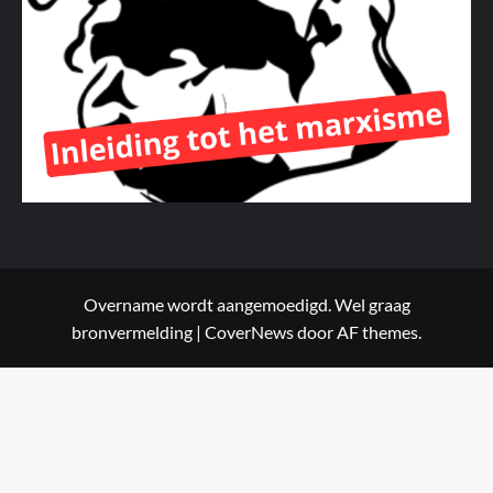
Overname wordt aangemoedigd. Wel graag
bronvermelding
|
CoverNews
door AF themes.