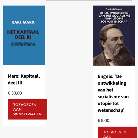
Marx: Kapitaal,
Engels: ‘De
deel III
ontwikkeling
van het
€
33,00
socialisme van
utopie tot
TOEVOEGEN
wetenschap’
AAN
WINKELWAGEN
€
8,00
TOEVOEGEN
AAN