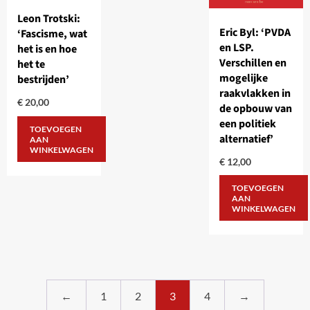
Leon Trotski:
Eric Byl: ‘PVDA
‘Fascisme, wat
en LSP.
het is en hoe
Verschillen en
het te
mogelijke
bestrijden’
raakvlakken in
€
20,00
de opbouw van
een politiek
TOEVOEGEN
alternatief’
AAN
WINKELWAGEN
€
12,00
TOEVOEGEN
AAN
WINKELWAGEN
←
1
2
3
4
→