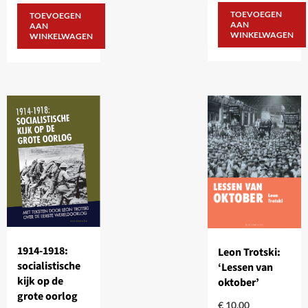
TOEVOEGEN
TOEVOEGEN
AAN
AAN
WINKELWAGEN
WINKELWAGEN
1914-1918:
Leon Trotski:
socialistische
‘Lessen van
kijk op de
oktober’
grote oorlog
€
10,00