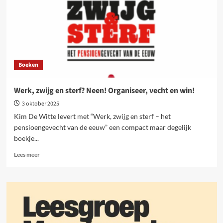
Boeken
Werk, zwijg en sterf? Neen! Organiseer, vecht en win!
3 oktober 2025
Kim De Witte levert met “Werk, zwijg en sterf – het
pensioengevecht van de eeuw” een compact maar degelijk
boekje...
Lees
Lees meer
meer
over
Werk,
zwijg
en
sterf?
Neen!