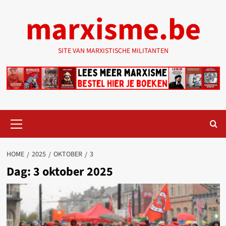
Ga
marxisme.be
naar
de
inhoud
SITE VAN MARXISTISCHE MILITANTEN
Primair
menu
HOME
2025
OKTOBER
3
Dag:
3 oktober 2025