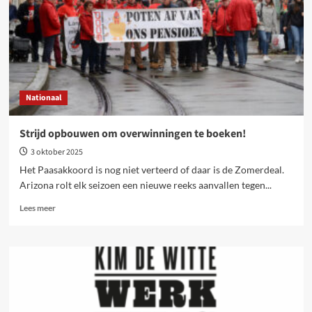
Nationaal
Strijd opbouwen om overwinningen te boeken!
3 oktober 2025
Het Paasakkoord is nog niet verteerd of daar is de Zomerdeal.
Arizona rolt elk seizoen een nieuwe reeks aanvallen tegen...
Lees
Lees meer
meer
over
Strijd
opbouwen
om
overwinningen
te
boeken!