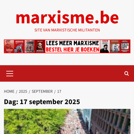
Ga
marxisme.be
naar
de
inhoud
SITE VAN MARXISTISCHE MILITANTEN
Primair
menu
HOME
2025
SEPTEMBER
17
Dag:
17 september 2025