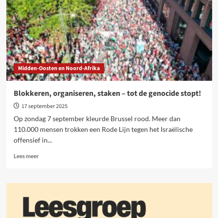
Midden-Oosten en Noord-Afrika
Blokkeren, organiseren, staken – tot de genocide stopt!
17 september 2025
Op zondag 7 september kleurde Brussel rood. Meer dan
110.000 mensen trokken een Rode Lijn tegen het Israëlische
offensief in...
Lees
Lees meer
meer
over
Blokkeren,
organiseren,
staken
–