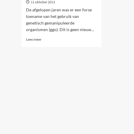
11 oktober 2013
De afgelopen jaren was er een forse
toename van het gebruik van
genetisch gemanipuleerde
organismen (ggo). Dit is geen nieuw...
Lees
Lees meer
meer
over
Genetische
manipulaties:
wetenschap
en
big
business