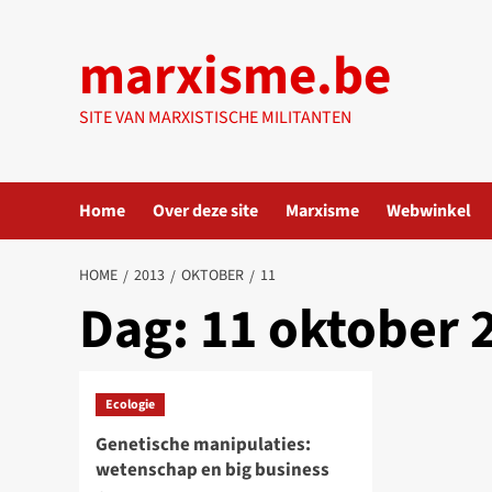
Ga
naar
marxisme.be
de
inhoud
SITE VAN MARXISTISCHE MILITANTEN
Home
Over deze site
Marxisme
Webwinkel
HOME
2013
OKTOBER
11
Dag:
11 oktober 
Ecologie
Genetische manipulaties:
wetenschap en big business