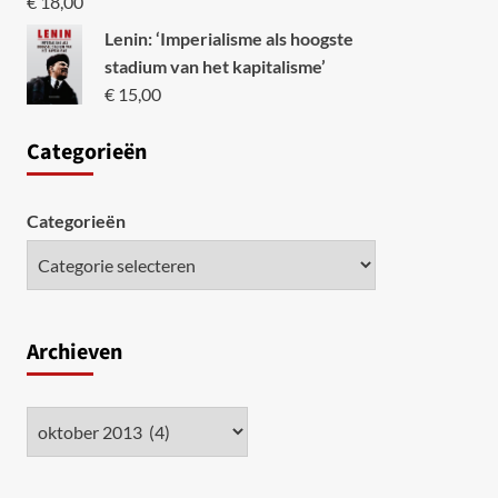
€
18,00
Lenin: ‘Imperialisme als hoogste
stadium van het kapitalisme’
€
15,00
Categori
eën
Categorieën
Archieven