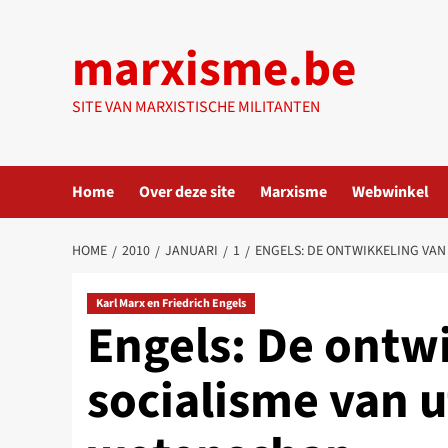
Ga
naar
marxisme.be
de
inhoud
SITE VAN MARXISTISCHE MILITANTEN
Home
Over deze site
Marxisme
Webwinkel
HOME
2010
JANUARI
1
ENGELS: DE ONTWIKKELING VAN
Karl Marx en Friedrich Engels
Engels: De ontw
socialisme van u