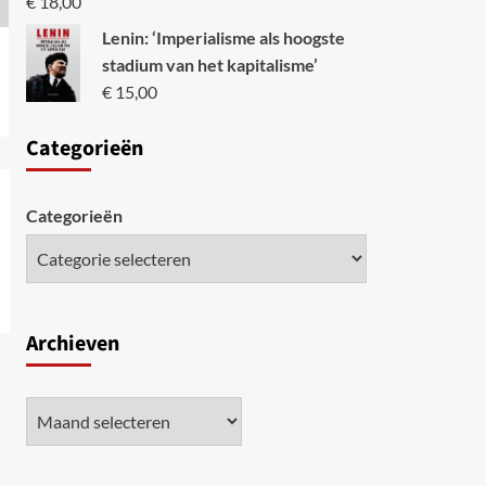
€
18,00
Lenin: ‘Imperialisme als hoogste
stadium van het kapitalisme’
€
15,00
Categori
eën
Categorieën
Archieven