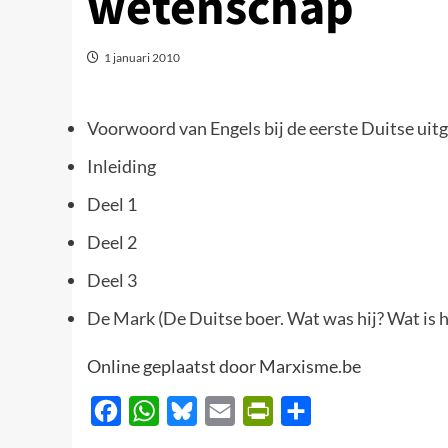
wetenschap
1 januari 2010
Voorwoord van Engels bij de eerste Duitse uit
Inleiding
Deel 1
Deel 2
Deel 3
De Mark (De Duitse boer. Wat was hij? Wat is hi
Online geplaatst door Marxisme.be
Facebook
WhatsApp
Bluesky
Email
PrintFriendly
Delen