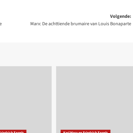
Volgende:
e
Marx: De achttiende brumaire van Louis Bonaparte
Friedrich Engels
Karl Marx en Friedrich Engels