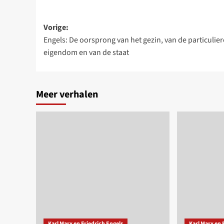
Bericht
Vorige:
Engels: De oorsprong van het gezin, van de particulier
navigatie
eigendom en van de staat
Meer verhalen
Karl Marx en Friedrich Engels
Karl Marx en 