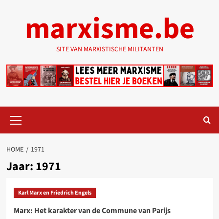
Ga
marxisme.be
naar
de
inhoud
SITE VAN MARXISTISCHE MILITANTEN
Primair
menu
HOME
1971
Jaar:
1971
Karl Marx en Friedrich Engels
Marx: Het karakter van de Commune van Parijs