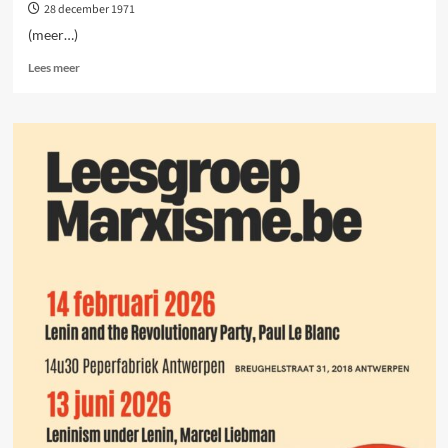
28 december 1971
(meer…)
Lees
Lees meer
meer
over
Marx:
Het
karakter
van
de
Commune
van
Parijs