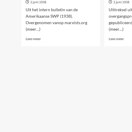
2 juni 1938
2 juni 1938
Uit het intern bulletin van de
Uittreksel ui
Amerikaanse SWP (1938).
overgangspr
Overgenomen vanop marxists.org
gepubliceer
(meer…)
(meer…)
Lees
Lees
Lees meer
Lees meer
meer
meer
over
over
Discussie
Het
over
over
het
in
Overgangsprogramma
de
fasci
land