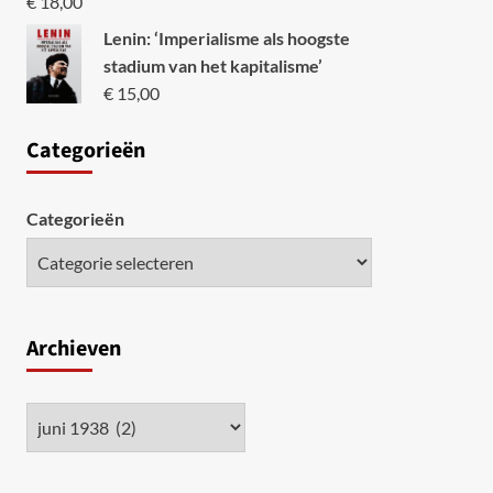
€
18,00
Lenin: ‘Imperialisme als hoogste
stadium van het kapitalisme’
€
15,00
Categori
eën
Categorieën
Archieven