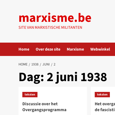
Ga
naar
marxisme.be
de
inhoud
SITE VAN MARXISTISCHE MILITANTEN
Home
Over deze site
Marxisme
Webwinkel
HOME
1938
JUNI
2
Dag:
2 juni 1938
teksten
teksten
Discussie over het
Het overg
Overgangsprogramma
de fascist