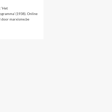
t ‘Het
ogramma’ (1938). Online
d door marxisme.be
gangsprogramma
stische
en