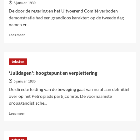
5 januari 1930
De door de regering en het Uitvoerend Comité verboden
demonstratie had een grandioos karakter: op de tweede dag
namen er...
Lees
Lees meer
meer
over
Konden
de
teksten
bolsjewieken
in
‘Julidagen’: hoogtepunt en verplettering
juli
5 januari 1930
de
macht
De directe leiding van de beweging gaat van nu af aan definitief
grijpen?
over op het Petrograds partijcomité. De voornaamste
propagandistische...
Lees
Lees meer
meer
over
‘Julidagen’:
hoogtepunt