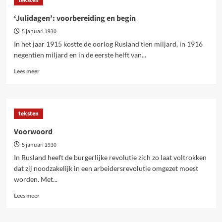
teksten
en
verplettering
‘Julidagen’: voorbereiding en begin
5 januari 1930
In het jaar 1915 kostte de oorlog Rusland tien miljard, in 1916
negentien miljard en in de eerste helft van...
Lees
Lees meer
meer
over
‘Julidagen’:
voorbereiding
teksten
en
begin
Voorwoord
5 januari 1930
In Rusland heeft de burgerlijke revolutie zich zo laat voltrokken
dat zij noodzakelijk in een arbeidersrevolutie omgezet moest
worden. Met...
Lees
Lees meer
meer
over