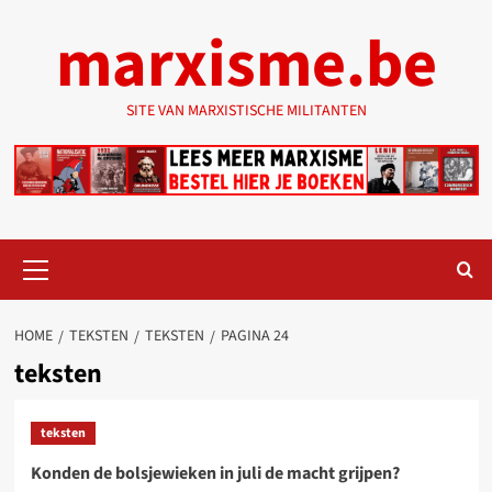
Ga
marxisme.be
naar
de
inhoud
SITE VAN MARXISTISCHE MILITANTEN
Primair
menu
HOME
TEKSTEN
TEKSTEN
PAGINA 24
teksten
teksten
Konden de bolsjewieken in juli de macht grijpen?