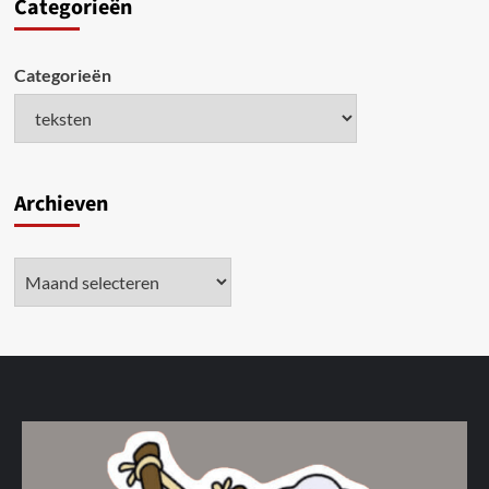
Categori
eën
Categorieën
Archieven