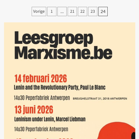
Voorwoord
Berichten
Vorige
1
21
22
23
…
24
paginering